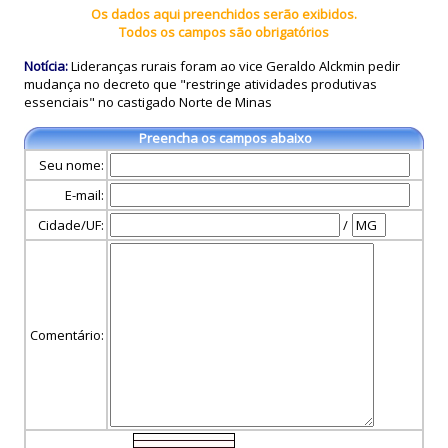
Os dados aqui preenchidos serão exibidos.
Todos os campos são obrigatórios
Notícia:
Lideranças rurais foram ao vice Geraldo Alckmin pedir
mudança no decreto que "restringe atividades produtivas
essenciais" no castigado Norte de Minas
Preencha os campos abaixo
Seu nome:
E-mail:
Cidade/UF:
/
Comentário: