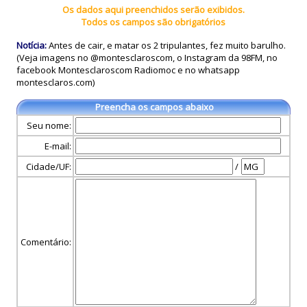
Os dados aqui preenchidos serão exibidos.
Todos os campos são obrigatórios
Notícia:
Antes de cair, e matar os 2 tripulantes, fez muito barulho.
(Veja imagens no @montesclaroscom, o Instagram da 98FM, no
facebook Montesclaroscom Radiomoc e no whatsapp
montesclaros.com)
Preencha os campos abaixo
Seu nome:
E-mail:
Cidade/UF:
/
Comentário: