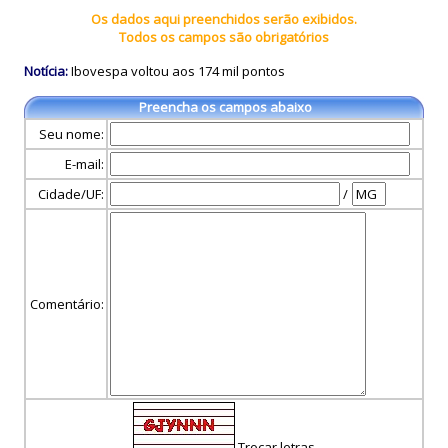
Os dados aqui preenchidos serão exibidos.
Todos os campos são obrigatórios
Notícia:
Ibovespa voltou aos 174 mil pontos
Preencha os campos abaixo
Seu nome:
E-mail:
Cidade/UF:
/
Comentário:
Trocar letras