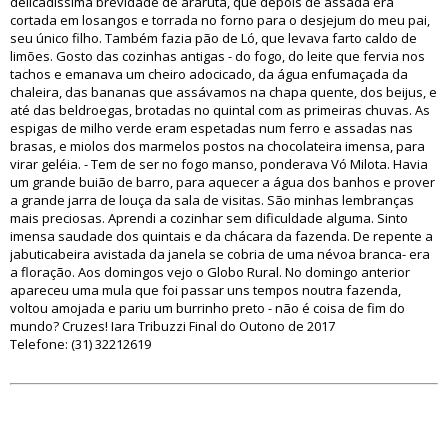
delicadíssima brevidade de araruta, que depois de assada era
cortada em losangos e torrada no forno para o desjejum do meu pai,
seu único filho. Também fazia pão de Ló, que levava farto caldo de
limões. Gosto das cozinhas antigas - do fogo, do leite que fervia nos
tachos e emanava um cheiro adocicado, da água enfumaçada da
chaleira, das bananas que assávamos na chapa quente, dos beijus, e
até das beldroegas, brotadas no quintal com as primeiras chuvas. As
espigas de milho verde eram espetadas num ferro e assadas nas
brasas, e miolos dos marmelos postos na chocolateira imensa, para
virar geléia. - Tem de ser no fogo manso, ponderava Vó Milota. Havia
um grande buião de barro, para aquecer a água dos banhos e prover
a grande jarra de louça da sala de visitas. São minhas lembranças
mais preciosas. Aprendi a cozinhar sem dificuldade alguma. Sinto
imensa saudade dos quintais e da chácara da fazenda. De repente a
jabuticabeira avistada da janela se cobria de uma névoa branca- era
a floração. Aos domingos vejo o Globo Rural. No domingo anterior
apareceu uma mula que foi passar uns tempos noutra fazenda,
voltou amojada e pariu um burrinho preto - não é coisa de fim do
mundo? Cruzes! Iara Tribuzzi Final do Outono de 2017
Telefone: (31) 32212619