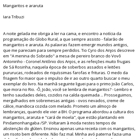
Mangaritos e araruta
Iara Tribuzi
A noite gelada me obriga a ler na cama, e encontro a notícia da
programação do Globo Rural, a que sempre assisto - falarão de
mangaritos e araruta. As palavras fazem emergir mundos antigos,
que me pareciam para sempre perdidos. Tio Cyro dos Anjos descreve
em "A menina do Sobrado" a mesa de pereiro branco do Vovô
Antoninho - Coronel Antônio dos Anjos, e as refeições muito frugais
de Sá Rosinha, naquela época de soberbos assados e leitões
pururucas, rodeados de riquíssimas farofas e frituras. O medo da
friagem foi maior que o impulso de ir ao outro quarto buscar o meu
exemplar do livro. Na manhã seguinte liguei para o primo João Carlos,
que mora no Rio. -Ô, João, você se lembra de mangaritos? - Lembro e
tenho saudades deles, cozidos na calda queimada ... Prosseguimos,
mergulhados em sobremesas antigas - ovos nevados, creme de
cálice, mandioca cozida com melado. Prometo um almoço de
lembranças, quando ele vier a BH. O programa abordou a cultura dos
mangaritos, araruta e "cará de moela", que estão plantando em
Pindamonhangaba /SP. Voltaram à moda nestes tempos de
abstenção do glúten. Ensinou apenas uma receita com os mangaritos,
um risoto bem diferente. Não faz mal. Minha avó paterna fazia uma