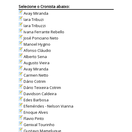
Selecione o Cronista abaixo:
Avay Miranda
Iara Tribuzi
Iara Tribuzzi
Ivana Ferrante Rebello
José Ponciano Neto
Manoel Hygino
Afonso Cláudio
Alberto Sena
Augusto Vieira
Avay Miranda
Carmen Netto
Dário Cotrim
Dário Teixeira Cotrim
Davidson Caldeira
Edes Barbosa
Efemérides - Nelson Vianna
Enoque Alves
Flavio Pinto
Genival Tourinho
Gustavo Mameluque