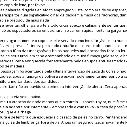
m copo de leite, por favor!
, nas palavras dirigidas ao afoito empregado. Este, como era de se esperar
srespeito), num significativo olhar de desdém à mesa dos facínoras, dan
ão se precisou de mais nada
se levantar, olhar para a tela todo circunspecto e calmamente sentenciar,
zendo os espectadores se emocionarem e caírem rapidamente na gargalha
gerir vagarosamente o copo de leite servido como indisfarçável mau humo
ólveres presos à cintura pelo lindo cinturão de couro - trabalhado e costu
toda a fúria das inesgotáveis balas naqueles mal-encarados fora-da-lei.
eza de seus tiros, em cena acompanhada de muita fumaça (gelo seco) e bo
aredes, cena enriquecida freneticamente pelos apupos entusiasmados da
os de madeira.
 passagem foi acentuada pela última intervenção de Zeca do Correio naq
ou-se, após a fumaça da pólvora se esvair , solenemente meneando a 
utífera mortandade dos bandidos ,
pareciam não ter ouvido sua primeira intervenção de alerta , Zeca apenas
o, a plateia veio abaixo.
mou a atenção de nada menos que a estrela Elizabeth Taylor, num filme c
 ela adentra abruptamente – embriagada e com raiva - a casa da possível
eceu que ela chega
dura e se lembra que esquecera o casaco de peles no carro. Penitenciand
a à guisa de lembrança. Foi a deixa. Antes um segundo, Zeca novamente 