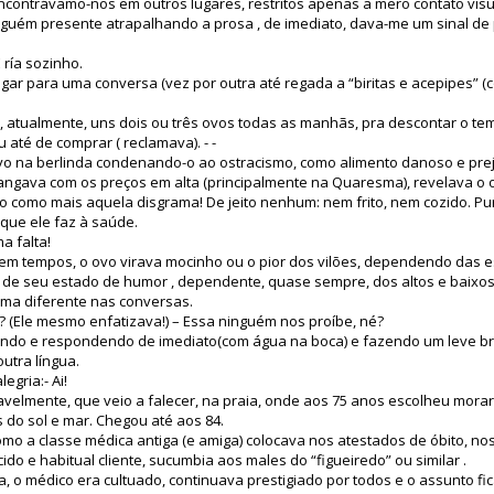
ncontrávamo-nos em outros lugares, restritos apenas a mero contato visua
guém presente atrapalhando a prosa , de imediato, dava-me um sinal de 
 ría sozinho.
ar para uma conversa (vez por outra até regada a “biritas e acepipes” (co
, atualmente, uns dois ou três ovos todas as manhãs, pra descontar o te
 até de comprar ( reclamava). - -
o na berlinda condenando-o ao ostracismo, como alimento danoso e preju
angava com os preços em alta (principalmente na Quaresma), revelava o 
o como mais aquela disgrama! De jeito nenhum: nem frito, nem cozido. Pur
 que ele faz à saúde.
a falta!
 em tempos, o ovo virava mocinho ou o pior dos vilões, dependendo das 
u de seu estado de humor , dependente, quase sempre, dos altos e baixos
ema diferente nas conversas.
 (Ele mesmo enfatizava!) – Essa ninguém nos proíbe, né?
ando e respondendo de imediato(com água na boca) e fazendo um leve bri
utra língua.
egria:- Ai!
velmente, que veio a falecer, na praia, onde aos 75 anos escolheu morar 
as do sol e mar. Chegou até aos 84.
omo a classe médica antiga (e amiga) colocava nos atestados de óbito, nos
do e habitual cliente, sucumbia aos males do “figueiredo” ou similar .
ita, o médico era cultuado, continuava prestigiado por todos e o assunto 