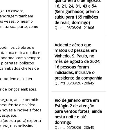
quinta-feira 6 de agosto:
16, 21, 24, 31, 43 e 54.
egou o casaco,
(Sem ganhador, prêmio
malandragem também
subiu para 165 milhões
das vezes, o mesmo
de reais, domingo)
um faz sua parte, como
Quinta 06/08/26 - 21h06
Acidente aéreo que
 boêmios célebres e
matou 62 pessoas em
 taxa etílica do dia e
Vinhedo, S. Paulo, no
car anormal como sempre.
mês de agosto de 2024:
icaretas, políticos
16 pessoas foram
 carimbados chefes de
indiciadas, inclusive o
presidente da companhia
a - podem escolher -
Quinta 06/08/26 - 20h45
or de longos embates.
eguro, ao se permitir
Rio de Janeiro entra em
a sequência em vídeo
Estágio 2 de atenção
novas e incríveis fotos
para ventos fortes, ainda
 basquete,
nesta noite e até
a (poesia pura) experta
domingo
cana; nas belíssimas
Quinta 06/08/26 - 20h43