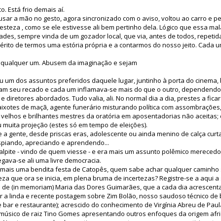
. Está frio demais aí.
ar a mão no gesto, agora sincronizado com o aviso, voltou ao carro e p
steza , como se ele estivesse ali bem pertinho dela. Lógico que essa 
ades, sempre vinda de um gozador local, que via, antes de todos, repeti
 mérito de termos uma estória própria e a contarmos do nosso jeito. Cada 
 de qualquer um. Abusem da imaginação e sejam
u um dos assuntos preferidos daquele lugar, juntinho à porta do cinema,
am seu recado e cada um inflamava-se mais do que o outro, dependendo da
e diretores abordados. Tudo valia, ali. No normal dia a dia, prestes a fi
ixotes de maçã, agente funerário misturando política com assombrações, p
velhos e brilhantes mestres da oratória em aposentadorias não aceitas;
 muita projeção (estes só em tempo de eleições).
e a gente, desde priscas eras, adolescente ou ainda menino de calça curt
spiando, apreciando e aprendendo...
alpite - vindo de quem viesse - e era mais um assunto polêmico mereced
egava-se ali uma livre democracia.
 mais uma bendita festa de Catopês, quem sabe achar qualquer caminho s
za que ora se inicia, em plena bruma de incertezas? Registre-se a aqui 
 de (in memoriam) Maria das Dores Guimarães, que a cada dia acrescenta 
ar a linda e recente postagem sobre Zim Bolão, nosso saudoso técnico de
bar e restaurante); acrescido do conhecimento de Virgínia Abreu de Paul
 músico de raiz Tino Gomes apresentando outros enfoques da origem afri