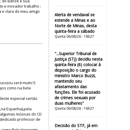
s; do Banzé e sua
e e inovador trabalho ;
ta e clara do meu amigo
Alerta de vendaval se
estende a Minas e ao
Norte de Minas, desta
quinta-feira a sábado
Quinta 06/08/26 - 18h27
"...Superior Tribunal de
Justiça (STJ) decidiu nesta
quinta-feira (6) colocar à
disposição o cargo do
ministro Marco Buzzi,
mantendo seu
uco(ou será muito?)
afastamento das
njos como na bela
funções. Ele foi acusado
de crimes sexuais por
deste especial sertão
duas mulheres"
Quinta 06/08/26 - 16h27
 ,na Espanha),pela
s algumas músicas do CD
 dedicado professor de
Decisão do STF, já em
 como Belo Horizonte.