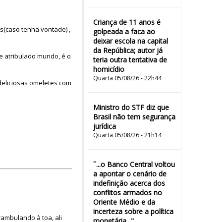
Criança de 11 anos é
s(caso tenha vontade) ,
golpeada a faca ao
deixar escola na capital
da República; autor já
e atribulado mundo, é o
teria outra tentativa de
homicídio
Quarta 05/08/26 - 22h44
deliciosas omeletes com
Ministro do STF diz que
Brasil não tem segurança
jurídica
Quarta 05/08/26 - 21h14
˜...o Banco Central voltou
a apontar o cenário de
indefinição acerca dos
conflitos armados no
Oriente Médio e da
incerteza sobre a política
ambulando à toa, ali
monetária..."