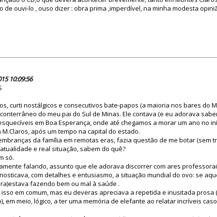
égio de ouvi-lo , ouso dizer : obra prima ,imperdível, na minha modesta opini
79913
015 10:09:56
S
s, curti nostálgicos e consecutivos bate-papos (a maioria nos bares do 
conterrâneo do meu pai do Sul de Minas. Ele contava (e eu adorava sabe
esquecíveis em Boa Esperança, onde até chegamos a morar um ano no iní
 M.Claros, após um tempo na capital do estado.
embranças da família em remotas eras, fazia questão de me botar (sem tro
 atualidade e real situação, sabem do quê?
m só.
camente falando, assunto que ele adorava discorrer com ares professorai
nosticava, com detalhes e entusiasmo, a situação mundial do ovo: se aque
ra)estava fazendo bem ou mal à saúde .
isso em comum, mas eu deveras apreciava a repetida e inusitada prosa 
), em meio, lógico, a ter uma memória de elefante ao relatar incríveis cas