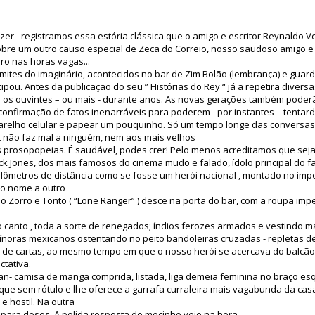
er - registramos essa estória clássica que o amigo e escritor Reynaldo 
obre um outro causo especial de Zeca do Correio, nosso saudoso amigo 
iro nas horas vagas...
imites do imaginário, acontecidos no bar de Zim Bolão (lembrança) e gua
pou. Antes da publicação do seu ” Histórias do Rey “ já a repetira diversa
m os ouvintes – ou mais - durante anos. As novas gerações também pode
confirmação de fatos inenarráveis para poderem –por instantes – tentard
parelho celular e papear um pouquinho. Só um tempo longe das conversas 
t não faz mal a ninguém, nem aos mais velhos
 prosopopeias. É saudável, podes crer! Pelo menos acreditamos que seja.
ck Jones, dos mais famosos do cinema mudo e falado, ídolo principal do f
uilômetros de distância como se fosse um herói nacional , montado no imp
mo nome a outro
o Zorro e Tonto ( “Lone Ranger” ) desce na porta do bar, com a roupa imp
canto , toda a sorte de renegados; índios ferozes armados e vestindo m
cínoras mexicanos ostentando no peito bandoleiras cruzadas - repletas de 
 de cartas, ao mesmo tempo em que o nosso herói se acercava do balcão
tativa.
- camisa de manga comprida, listada, liga demeia feminina no braço esq
ue sem rótulo e lhe oferece a garrafa curraleira mais vagabunda da cas
e hostil. Na outra
ara doses. A polida resposta do mocinho veio na hora.