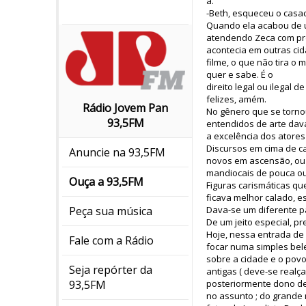
a.
-Beth, esqueceu o casaco
Quando ela acabou de us
atendendo Zeca com pre
acontecia em outras cid
filme, o que não tira o
quer e sabe. É o
direito legal ou ilegal
felizes, amém.
Rádio Jovem Pan
No gênero que se torno
93,5FM
entendidos de arte dav
a excelência dos atores 
Discursos em cima de ca
Anuncie na 93,5FM
novos em ascensão, ou 
mandiocais de pouca ou
Ouça a 93,5FM
Figuras carismáticas qu
ficava melhor calado, e
Dava-se um diferente p
Peça sua música
De um jeito especial, pr
Hoje, nessa entrada de
Fale com a Rádio
focar numa simples bele
sobre a cidade e o povo
Seja repórter da
antigas ( deve-se realç
posteriormente dono de 
93,5FM
no assunto ; do grande