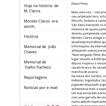
Flavio Pinto
Hoje na história de
M. Claros
Mais uma vez – com praz
seu aclamado livro. mS
Montes Claros era
filósofo, boêmio e carte
São fatos beirando os l
assim...
memória de quem partici
divertiu juntamente co
História
Montes Claros antiga a 
atual/imprescindível a
Memorial de João
informações da interne
almejando outras justas
Chaves
“Num elogiado filme, Bu
lugar situado a 8.000 q
Memorial de
depois inspirou o mes
Fialho Pacheco
cavalo branco do seriad
mancha de poeira.
Na mesa dos fundos, no 
Reportagens
militares; bigodudos fa
jogavam disputado jogo
Notícias por e-mail
aumentava mais a expec
Um mal-encarado barman
com uma garrafa de uísq
numa atitude implicante 
mão, um pequeno copo p