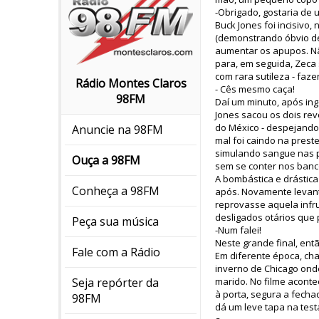
-Obrigado, gostaria de u
Buck Jones foi incisivo
(demonstrando óbvio de
aumentar os apupos. N
para, em seguida, Zeca 
com rara sutileza - fa
Rádio Montes Claros
- Cês mesmo caça!
98FM
Daí um minuto, após in
Jones sacou os dois rev
do México - despejando 
Anuncie na 98FM
mal foi caindo na prest
simulando sangue nas p
Ouça a 98FM
sem se conter nos banc
A bombástica e drástica
Conheça a 98FM
após. Novamente levant
reprovasse aquela infr
desligados otários que 
Peça sua música
-Num falei!
Neste grande final, entã
Fale com a Rádio
Em diferente época, cha
inverno de Chicago onde
marido. No filme acont
Seja repórter da
à porta, segura a fecha
98FM
dá um leve tapa na test