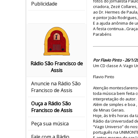
fotos do Jornalista Pau
Publicidade
criadora, Zezé Collares
ao Dr. Hermes de Paula,
e pintor João Rodrigues,
E a ajuda anônima de u
A festa continua...Graç
Parabéns
Por Flavio Pinto - 26/1/2
Rádio São Francisco de
Um CD classe A :Vago U
Assis
Flavio Pinto
Anuncie na Rádio São
Atenção montesclarense
Francisco de Assis
toda música bem feita 
interpretação do autor.
Ouça a Rádio São
Além de simples e boa ,
Francisco de Assis
de Minas Gerais.
Hoje, ás três horas da 
Rádio da Universidad d
Peça sua música
“Vago Universo” do nos
português na UNIMONT
Fale com a Rádio
E antes mesmo de ser l