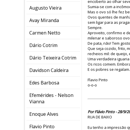
encoberto ao olhar seve
Sumia-se com a incômod
Augusto Vieira
Mas o ovo só lhe fez be
Ovos quentes de manhã (
Avay Miranda
sem ligar para as praga
Sempre.
Carmen Netto
Aproveito, confirmo e d
milenar e saboroso ovo 
De pata, não! Tem gosto
Dário Cotrim
Que seja cozido, frito
recheios mil: de queijo,
Dário Teixeira Cotrim
Uma verdadeira iguaria 
Os ricos comem. Embora 
E os pobres se regalam.
Davidson Caldeira
Flavio Pinto
Edes Barbosa
o-o-o
Efemérides - Nelson
Vianna
Por Flávio Pinto - 28/9/2
Enoque Alves
RUA DE BAIXO
Flavio Pinto
Eu tenho a impressão q