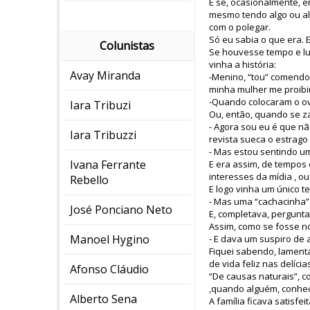
E se, ocasionalmente, e
mesmo tendo algo ou al
com o polegar.
Só eu sabia o que era. E
Colunistas
Se houvesse tempo e lug
vinha a história:
Avay Miranda
-Menino, “tou” comendo
minha mulher me proibiu
-Quando colocaram o ov
Iara Tribuzi
Ou, então, quando se z
- Agora sou eu é que nã
Iara Tribuzzi
revista sueca o estrago
- Mas estou sentindo um
Ivana Ferrante
E era assim, de tempos
interesses da mídia , o
Rebello
E logo vinha um único t
- Mas uma “cachacinha”?
José Ponciano Neto
E, completava, pergunt
Assim, como se fosse no
Manoel Hygino
- E dava um suspiro de al
Fiquei sabendo, lamenta
de vida feliz nas delíci
Afonso Cláudio
“De causas naturais”, c
,quando alguém, conheci
Alberto Sena
A família ficava satisfe