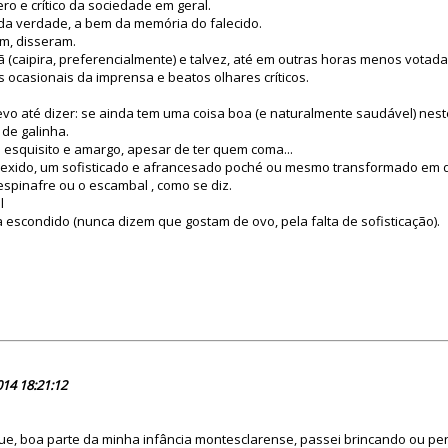
ro e crítico da sociedade em geral.
a verdade, a bem da memória do falecido.
m, disseram.
caipira, preferencialmente) e talvez, até em outras horas menos votada
s ocasionais da imprensa e beatos olhares críticos.
evo até dizer: se ainda tem uma coisa boa (e naturalmente saudável) nest
de galinha.
 esquisito e amargo, apesar de ter quem coma...
, mexido, um sofisticado e afrancesado poché ou mesmo transformado em 
 espinafre ou o escambal , como se diz.
l
escondido (nunca dizem que gostam de ovo, pela falta de sofisticação).
78695
014 18:21:12
ue, boa parte da minha infância montesclarense, passei brincando ou per