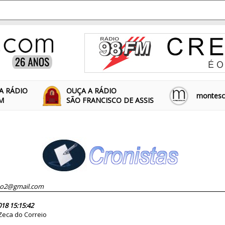
A RÁDIO
OUÇA A RÁDIO
montescl
FM
SÃO FRANCISCO DE ASSIS
to2@gmail.com
83474
018 15:15:42
Zeca do Correio