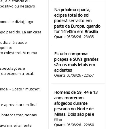
l, à distancia ou
positivo ou negativo
Na próxima quarta,
eclipse total do sol
poderá ser visto em
mo ele dizia), logo
parte da Europa, quando
for 14h45m em Brasília
mpo perdido. Lá em casa
Quarta 05/08/26 - 23h35
dicial à saúde.
oposto:
o colesterol. Vi numa
Estudo comprova:
picapes e SUVs grandes
são os mais letais em
especulações e
acidentes
 da economia local.
Quarta 05/08/26 - 22h57
nde: - Gosto “ mutcho”!
Homens de 59, 44 e 13
anos morreram
afogados durante
e aproveitar um final
pescaria no Norte de
Minas. Dois são pai e
 botecos tradicionais
filho
Quarta 05/08/26 - 22h50
ficava mineiramente