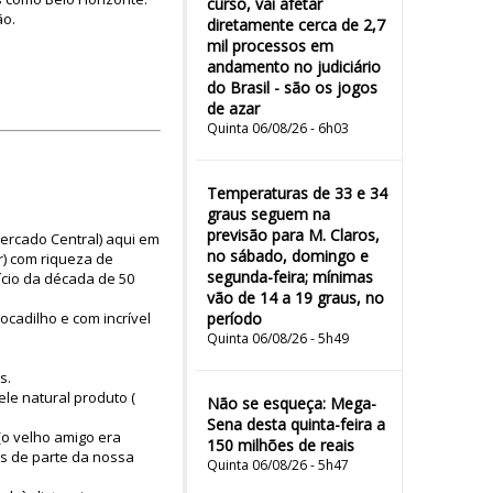
curso, vai afetar
ão.
diretamente cerca de 2,7
mil processos em
andamento no judiciário
do Brasil - são os jogos
de azar
Quinta 06/08/26 - 6h03
Temperaturas de 33 e 34
graus seguem na
previsão para M. Claros,
Mercado Central) aqui em
no sábado, domingo e
r) com riqueza de
segunda-feira; mínimas
cio da década de 50
vão de 14 a 19 graus, no
cadilho e com incrível
período
Quinta 06/08/26 - 5h49
s.
le natural produto (
Não se esqueça: Mega-
Sena desta quinta-feira a
(o velho amigo era
150 milhões de reais
os de parte da nossa
Quinta 06/08/26 - 5h47