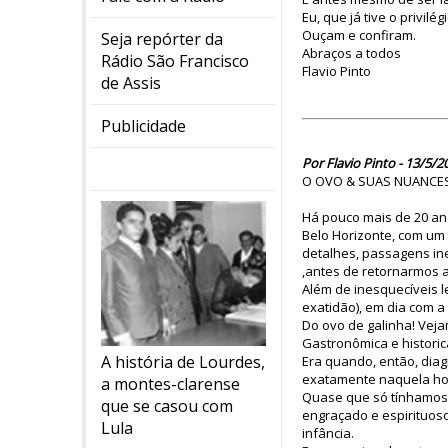
Eu, que já tive o privil
Ouçam e confiram.
Seja repórter da
Abraços a todos
Rádio São Francisco
Flavio Pinto
de Assis
Publicidade
Por Flavio Pinto - 13/5/2
O OVO & SUAS NUANCE
Há pouco mais de 20 ano
Belo Horizonte, com um 
detalhes, passagens in
,antes de retornarmos a
Além de inesquecíveis l
exatidão), em dia com a
Do ovo de galinha! Veja
Gastronômica e histori
A história de Lourdes,
Era quando, então, diag
exatamente naquela ho
a montes-clarense
Quase que só tínhamos 
que se casou com
engraçado e espirituoso
Lula
infância.