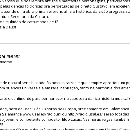
lo Narciso que nos lembra antigos e marcantes personagens, participante
, pelas danças folclóricas ora perpetuadas pelo neto Gustavo, em excelent
 autor de uma obra-prima, referencial livro histórico; da visão progressis
 atual Secretário da Cultura.
ma multidão de catrumanos de fé.
as a Deus!
81185
016 13:51:31
niverso
 de natural sensibilidade às nossas raízes e que sempre apreciou um po
com nuances universais e em rara inspiração, tanto na harmonia dos arra
 arte e sentimento para permanecer na cabeceira da rica história musical 
tarde, hora do Brasil ( às 18 horas na Europa, precisamente em Salamanca
e Salamanca www.usal.es/radiouni ou http://radio.usal.es/ serão tocada
so jovem e competente compositor Elcio Lucas. Nas horas vagas, também
ES.
ançado o CD,o que deverá acontecer brevemente, tanto em Montes Claros