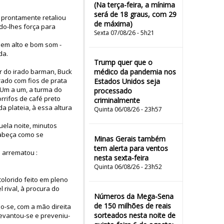
(Na terça-feira, a mínima
será de 18 graus, com 29
, prontamente retaliou
de máxima)
do-lhes força para
Sexta 07/08/26 - 5h21
 em alto e bom som -
da.
Trump quer que o
r do irado barman, Buck
médico da pandemia nos
rado com fios de prata
Estados Unidos seja
 Um a um, a turma do
processado
rrifos de café preto
criminalmente
 plateia, à essa altura
Quinta 06/08/26 - 23h57
uela noite, minutos
cabeça como se
Minas Gerais também
tem alerta para ventos
 arrematou :
nesta sexta-feira
Quinta 06/08/26 - 23h52
olorido feito em pleno
 rival, à procura do
Números da Mega-Sena
de 150 milhões de reais
o-se, com a mão direita
sorteados nesta noite de
levantou-se e preveniu-