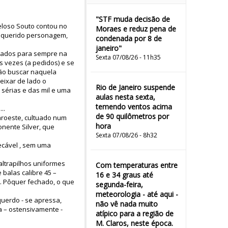
"STF muda decisão de
Veloso Souto contou no
Moraes e reduz pena de
e querido personagem,
condenada por 8 de
janeiro"
rdados para sempre na
Sexta 07/08/26 - 11h35
s vezes (a pedidos) e se
rão buscar naquela
eixar de lado o
Rio de Janeiro suspende
sérias e das mil e uma
aulas nesta sexta,
temendo ventos acima
..
de 90 quilômetros por
aroeste, cultuado num
hora
onente Silver, que
Sexta 07/08/26 - 8h32
ecável , sem uma
altrapilhos uniformes
Com temperaturas entre
balas calibre 45 –
16 e 34 graus até
. Pôquer fechado, o que
segunda-feira,
meteorologia - até aqui -
uerdo - se apressa,
não vê nada muito
a – ostensivamente -
atípico para a região de
M. Claros, neste época.