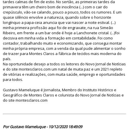
tardes calmas de fim de estio. No sertão, as primeiras tardes da
primavera têm um cheiro bom de inocência (...) com o cair do
crepúsculo, vão-se calando, pouco a pouco, todos os rumores. E um
quase silêncio envolve a natureza, quando sobre o horizonte
longínquo a papa-ceia anuncia que vai nascer a noite estival. (...)
minha primeira profissão aqui foi de engraxate, na rua Simeão
Ribeiro, em frente a um bar onde é hoje a Lanchonete cristal. (...)foi
decisiva em minha vida a formação em contabilidade. Foi como
contador, trabalhando muito e economizando, que consegui montar
minha própria empresa, com a venda da qual pude alimentar o sonho
de trazer para Montes Claros a fábrica de tecidos mais moderna do
país.
Na oportunidade desejo a todos os leitores do Novo Jornal de Notícias
e do site montesclaros.com um natal de muita paz e um 2021 repleto
de vitórias e realizações, com muita saúde, emprego e oportunidades
para todos.
Gustavo Mameluque é Jornalista, Membro do Instituto Histórico e
Geográfico de Montes Claros e colunista do Novo Jornal de Notícias e
do site montesclaros.com
85352
Por Gustavo Mameluque - 10/12/2020 18:49:09