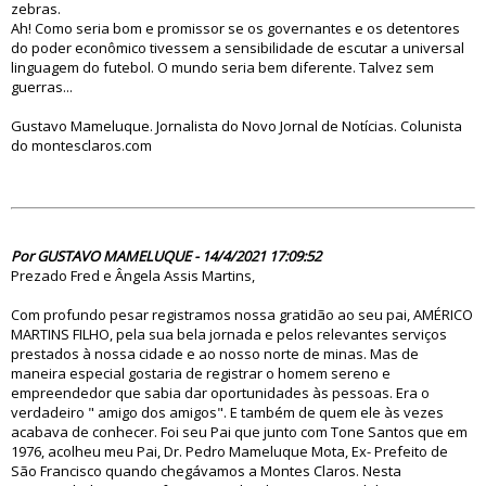
zebras.
Ah! Como seria bom e promissor se os governantes e os detentores
do poder econômico tivessem a sensibilidade de escutar a universal
linguagem do futebol. O mundo seria bem diferente. Talvez sem
guerras...
Gustavo Mameluque. Jornalista do Novo Jornal de Notícias. Colunista
do montesclaros.com
85606
Por GUSTAVO MAMELUQUE - 14/4/2021 17:09:52
Prezado Fred e Ângela Assis Martins,
Com profundo pesar registramos nossa gratidão ao seu pai, AMÉRICO
MARTINS FILHO, pela sua bela jornada e pelos relevantes serviços
prestados à nossa cidade e ao nosso norte de minas. Mas de
maneira especial gostaria de registrar o homem sereno e
empreendedor que sabia dar oportunidades às pessoas. Era o
verdadeiro " amigo dos amigos". E também de quem ele às vezes
acabava de conhecer. Foi seu Pai que junto com Tone Santos que em
1976, acolheu meu Pai, Dr. Pedro Mameluque Mota, Ex- Prefeito de
São Francisco quando chegávamos a Montes Claros. Nesta