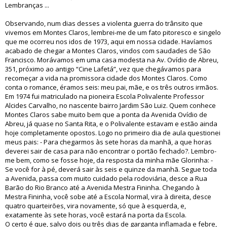
Lembranças ...
Observando, num dias desses a violenta guerra do trânsito que
vivemos em Montes Claros, lembrei-me de um fato pitoresco e singelo
que me ocorreu nos idos de 1973, aqui em nossa cidade. Havíamos
acabado de chegar a Montes Claros, vindos com saudades de São
Francisco. Morávamos em uma casa modesta na Av. Ovídio de Abreu,
351, próximo ao antigo “Cine Lafetá”, vez que chegávamos para
recomeçar a vida na promissora cidade dos Montes Claros. Como
conta o romance, éramos seis: meu pai, mãe, e os três outros irmãos.
Em 1974 fui matriculado na pioneira Escola Polivalente Professor
Alcides Carvalho, no nascente bairro Jardim São Luiz. Quem conhece
Montes Claros sabe muito bem que a ponta da Avenida Ovídio de
Abreu, já quase no Santa Rita, e o Polivalente estavam e estão ainda
hoje completamente opostos. Logo no primeiro dia de aula questionei
meus pais: - Para chegarmos às sete horas da manhã, a que horas
deverei sair de casa para não encontrar o portão fechado?. Lembro-
me bem, como se fosse hoje, da resposta da minha mãe Glorinha: -
Se você for à pé, deverá sair às seis e quinze da manhã. Segue toda
a Avenida, passa com muito cuidado pela rodoviária, desce a Rua
Barão do Rio Branco até a Avenida Mestra Fininha. Chegando à
Mestra Fininha, você sobe até a Escola Normal, vira à direita, desce
quatro quarteirões, vira novamente, só que à esquerda, e,
exatamente às sete horas, você estará na porta da Escola.
O certo é que, salvo dois ou três dias de garganta inflamada e febre,