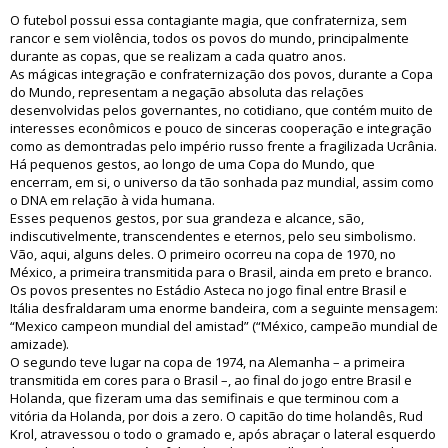
O futebol possui essa contagiante magia, que confraterniza, sem
rancor e sem violência, todos os povos do mundo, principalmente
durante as copas, que se realizam a cada quatro anos.
As mágicas integração e confraternização dos povos, durante a Copa
do Mundo, representam a negação absoluta das relações
desenvolvidas pelos governantes, no cotidiano, que contém muito de
interesses econômicos e pouco de sinceras cooperação e integração
como as demontradas pelo império russo frente a fragilizada Ucrânia.
Há pequenos gestos, ao longo de uma Copa do Mundo, que
encerram, em si, o universo da tão sonhada paz mundial, assim como
o DNA em relação à vida humana.
Esses pequenos gestos, por sua grandeza e alcance, são,
indiscutivelmente, transcendentes e eternos, pelo seu simbolismo.
Vão, aqui, alguns deles. O primeiro ocorreu na copa de 1970, no
México, a primeira transmitida para o Brasil, ainda em preto e branco.
Os povos presentes no Estádio Asteca no jogo final entre Brasil e
Itália desfraldaram uma enorme bandeira, com a seguinte mensagem:
“Mexico campeon mundial del amistad” (“México, campeão mundial de
amizade).
O segundo teve lugar na copa de 1974, na Alemanha – a primeira
transmitida em cores para o Brasil –, ao final do jogo entre Brasil e
Holanda, que fizeram uma das semifinais e que terminou com a
vitória da Holanda, por dois a zero. O capitão do time holandês, Rud
Krol, atravessou o todo o gramado e, após abraçar o lateral esquerdo