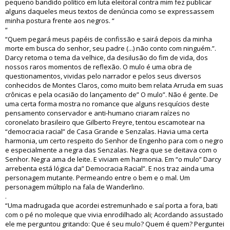
pequeno bandido político em luta eleitoral contra mim fez publicar
alguns daqueles meus textos de denúncia como se expressassem
minha postura frente aos negros. “
“
“Quem pegará meus papéis de confissão e sairá depois da minha
morte em busca do senhor, seu padre (...) não conto com ninguém.”.
Darcy retoma o tema da velhice, da desilusão do fim de vida, dos
nossos raros momentos de reflexão. O mulo é uma obra de
questionamentos, vividas pelo narrador e pelos seus diversos
conhecidos de Montes Claros, como muito bem relata Arruda em suas
crônicas e pela ocasião do lançamento de” O mulo”. Não é gente. De
uma certa forma mostra no romance que alguns resquícios deste
pensamento conservador e anti-humano criaram raízes no
coronelato brasileiro que Gilberto Freyre, tentou escamotear na
“democracia racial” de Casa Grande e Senzalas. Havia uma certa
harmonia, um certo respeito do Senhor de Engenho para com o negro
e especialmente a negra das Senzalas. Negra que se deitava com o
Senhor. Negra ama de leite. E viviam em harmonia. Em “o mulo” Darcy
arrebenta está lógica da” Democracia Racial”. E nos traz ainda uma
personagem mutante. Permeando entre o bem e o mal. Um
personagem múltiplo na fala de Wanderlino.
.
“Uma madrugada que acordei estremunhado e saí porta a fora, bati
com o pé no moleque que vivia enrodilhado ali; Acordando assustado
ele me perguntou gritando: Que é seu mulo? Quem é quem? Perguntei