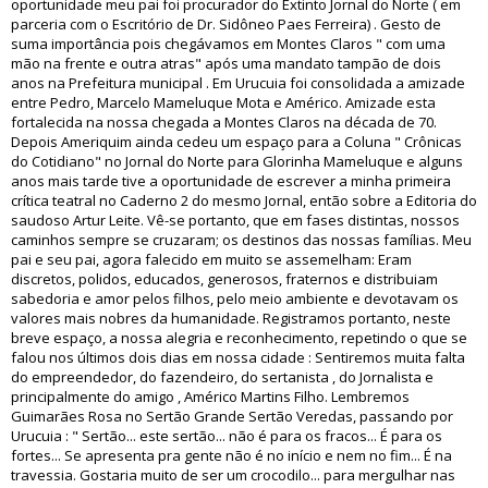
oportunidade meu pai foi procurador do Extinto Jornal do Norte ( em
parceria com o Escritório de Dr. Sidôneo Paes Ferreira) . Gesto de
suma importância pois chegávamos em Montes Claros " com uma
mão na frente e outra atras" após uma mandato tampão de dois
anos na Prefeitura municipal . Em Urucuia foi consolidada a amizade
entre Pedro, Marcelo Mameluque Mota e Américo. Amizade esta
fortalecida na nossa chegada a Montes Claros na década de 70.
Depois Ameriquim ainda cedeu um espaço para a Coluna " Crônicas
do Cotidiano" no Jornal do Norte para Glorinha Mameluque e alguns
anos mais tarde tive a oportunidade de escrever a minha primeira
crítica teatral no Caderno 2 do mesmo Jornal, então sobre a Editoria do
saudoso Artur Leite. Vê-se portanto, que em fases distintas, nossos
caminhos sempre se cruzaram; os destinos das nossas famílias. Meu
pai e seu pai, agora falecido em muito se assemelham: Eram
discretos, polidos, educados, generosos, fraternos e distribuiam
sabedoria e amor pelos filhos, pelo meio ambiente e devotavam os
valores mais nobres da humanidade. Registramos portanto, neste
breve espaço, a nossa alegria e reconhecimento, repetindo o que se
falou nos últimos dois dias em nossa cidade : Sentiremos muita falta
do empreendedor, do fazendeiro, do sertanista , do Jornalista e
principalmente do amigo , Américo Martins Filho. Lembremos
Guimarães Rosa no Sertão Grande Sertão Veredas, passando por
Urucuia : " Sertão... este sertão... não é para os fracos... É para os
fortes... Se apresenta pra gente não é no início e nem no fim... É na
travessia. Gostaria muito de ser um crocodilo... para mergulhar nas