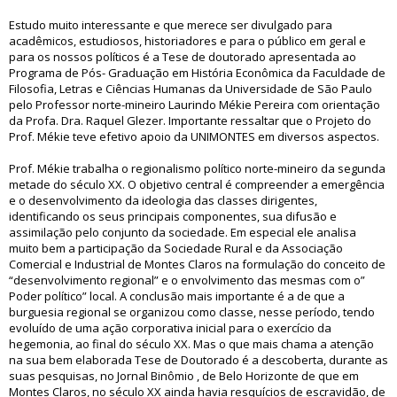
Estudo muito interessante e que merece ser divulgado para
acadêmicos, estudiosos, historiadores e para o público em geral e
para os nossos políticos é a Tese de doutorado apresentada ao
Programa de Pós- Graduação em História Econômica da Faculdade de
Filosofia, Letras e Ciências Humanas da Universidade de São Paulo
pelo Professor norte-mineiro Laurindo Mékie Pereira com orientação
da Profa. Dra. Raquel Glezer. Importante ressaltar que o Projeto do
Prof. Mékie teve efetivo apoio da UNIMONTES em diversos aspectos.
Prof. Mékie trabalha o regionalismo político norte-mineiro da segunda
metade do século XX. O objetivo central é compreender a emergência
e o desenvolvimento da ideologia das classes dirigentes,
identificando os seus principais componentes, sua difusão e
assimilação pelo conjunto da sociedade. Em especial ele analisa
muito bem a participação da Sociedade Rural e da Associação
Comercial e Industrial de Montes Claros na formulação do conceito de
“desenvolvimento regional” e o envolvimento das mesmas com o”
Poder político” local. A conclusão mais importante é a de que a
burguesia regional se organizou como classe, nesse período, tendo
evoluído de uma ação corporativa inicial para o exercício da
hegemonia, ao final do século XX. Mas o que mais chama a atenção
na sua bem elaborada Tese de Doutorado é a descoberta, durante as
suas pesquisas, no Jornal Binômio , de Belo Horizonte de que em
Montes Claros, no século XX ainda havia resquícios de escravidão, de