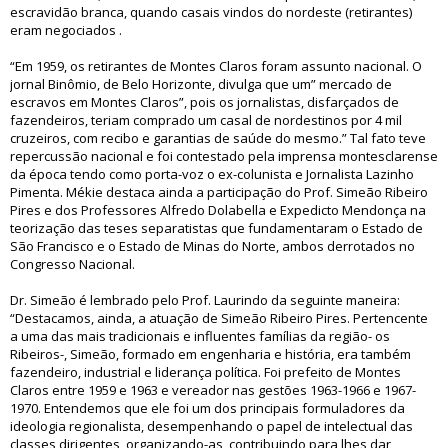
escravidão branca, quando casais vindos do nordeste (retirantes)
eram negociados .
“Em 1959, os retirantes de Montes Claros foram assunto nacional. O
jornal Binômio, de Belo Horizonte, divulga que um” mercado de
escravos em Montes Claros”, pois os jornalistas, disfarçados de
fazendeiros, teriam comprado um casal de nordestinos por 4 mil
cruzeiros, com recibo e garantias de saúde do mesmo.” Tal fato teve
repercussão nacional e foi contestado pela imprensa montesclarense
da época tendo como porta-voz o ex-colunista e Jornalista Lazinho
Pimenta. Mékie destaca ainda a participação do Prof. Simeão Ribeiro
Pires e dos Professores Alfredo Dolabella e Expedicto Mendonça na
teorização das teses separatistas que fundamentaram o Estado de
São Francisco e o Estado de Minas do Norte, ambos derrotados no
Congresso Nacional.
Dr. Simeão é lembrado pelo Prof. Laurindo da seguinte maneira:
“Destacamos, ainda, a atuação de Simeão Ribeiro Pires. Pertencente
a uma das mais tradicionais e influentes famílias da região- os
Ribeiros-, Simeão, formado em engenharia e história, era também
fazendeiro, industrial e liderança política. Foi prefeito de Montes
Claros entre 1959 e 1963 e vereador nas gestões 1963-1966 e 1967-
1970. Entendemos que ele foi um dos principais formuladores da
ideologia regionalista, desempenhando o papel de intelectual das
classes dirigentes, organizando-as, contribuindo para lhes dar