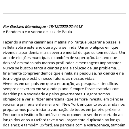
85368
Por Gustavo Mameluque - 18/12/2020 07:44:18
A Pandemia e o sonho de Luiz de Paula
Fazendo a minha caminhada matinal no Parque Sagarana passei a
refletir sobre este ano que agora se finda. Um ano atípico em que
vivemos a pandemia mais severa e mortal de que se tem notícias. Um
ano de eleições municipais e também de superação. Um ano que
deixará em todos nós marcas profundas e mensagens importantes.
Nunca se buscou tanta a ciência para a solução de um problema. E
finalmente compreendemos que é nela, na pesquisa, na ciência e na
tecnologia que está o nosso futuro, as nossas vidas.
Vivemos em um país em que a educação, as pesquisas científicas
sempre estiveram em segundo plano. Sempre foram tratadas com
desdém pela sociedade e pelos governantes. E agora somos
obrigados a ver a Pfizer americana (que sempre investiu em ciência)
vacinar a primeira enfermeira em New York enquanto aqui, ainda nos
prepararmos para iniciar a vacinação de todos em janeiro próximo.
Enquanto o Instituto Butantã viu seu orçamento sendo encurtado ao
longo dos anos a Oxford teve o seu orçamento duplicado ao longo
dos anos; e também Oxford, em parceria com a AstraZeneca, também