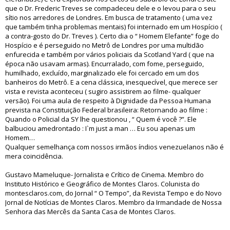
que o Dr. Frederic Treves se compadeceu dele e o levou para o seu
sítio nos arredores de Londres. Em busca de tratamento ( uma vez
que também tinha problemas mentais) foi internado em um Hospício (
a contra-gosto do Dr. Treves ). Certo dia o “ Homem Elefante” foge do
Hospício e é perseguido no Metrô de Londres por uma multidão
enfurecida e também por vários policiais da Scotland Yard ( que na
época não usavam armas). Encurralado, com fome, perseguido,
humilhado, excluído, marginalizado ele foi cercado em um dos
banheiros do Metrô. E a cena clássica, inesquecível, que merece ser
vista e revista aconteceu ( sugiro assistirem ao filme- qualquer
versão). Foi uma aula de respeito à Dignidade da Pessoa Humana
prevista na Constituição Federal brasileira: Retornando ao filme :
Quando o Policial da SY lhe questionou , “ Quem é você ?”. Ele
balbuciou amedrontado : I`m just a man … Eu sou apenas um
Homem…
Qualquer semelhança com nossos irmãos índios venezuelanos não é
mera coincidência.
Gustavo Mameluque- Jornalista e Crítico de Cinema. Membro do
Instituto Histórico e Geográfico de Montes Claros. Colunista do
montesclaros.com, do Jornal “ O Tempo”, da Revista Tempo e do Novo
Jornal de Notícias de Montes Claros. Membro da Irmandade de Nossa
Senhora das Mercês da Santa Casa de Montes Claros.