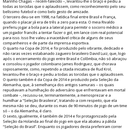
Marinho Chagas – recém-falecido –, levantou-lhe o braço e pediu a
todas as torcidas que o aplaudissem, como reconhecimento pelo seu
belíssimo futebol e como belo gesto de amizade.
O terceiro deu-se em 1998, na fatídica final entre Brasil e França,
quando o placar já era de três a zero para esta. O meia Rivaldo
preferiu jogar a bola para a lateral para permitir o socorro médico a
um jogador francês a tentar fazer o gol, em lance com real potencial
para isso. Isso lhe valeu a inaceitável crítica de alguns de seus
companheiros e de parte da imprensa esportiva.
O quarto na Copa de 2014, e foi produzido pelo vibrante, dedicado e
não raras vezes estabanado zagueiro brasileiro David Luiz, que, logo
após o encerramento do jogo entre Brasil e Colômbia, não só abraçou
e consolou o jogador colombiano James Rodriguez, que chorava
copiosamente, como, repetindo a citada iniciativa de Rud Krol,
levantou-lhe o braço e pediu a todas as torcidas que o aplaudissem.
O quinto também é da Copa de 2014 e produzido pela Seleção da
Alemanha, que, à semelhança dos antigos samurais – os quais
repudiavam a humilhação do adversário que enfrentavam em mortal
combate –, recusou-se, terminantemente, a menosprezar e a
humilhar a “Seleção Brasileira”, tratando-a com respeito, que ela
mesma não se deu, durante os mais de 90 minutos de jogo de um time
só – o da Alemanha, é claro.
O sexto, igualmente, é também de 2014 e foi protagonizado pela
Seleção da Holanda ao final do jogo em que ela abateu a pálida
“Seleção do Brasil”. Enquanto os jogadores desta preferiram correr