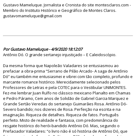
Gustavo Mameluque. Jornalista e Cronista do site montesclaros.com -
Membro do Instituto Histórico e Geográfico de Montes Claros.
gustavomameluque@gmail.com
85049
Por Gustavo Mameluque - 4/9/2020 18:12:07
Antônio Dó. O grande sertanejo injustiçado – E Caleidoscópio.
Da mesma forma que Napoleão Valadares se entusiasmou ao
prefaciar a obra-prima “Serrano de Pilão Arcado- A saga de Antônio
Dó” eu também me entusiasmei e vibrei com tão completo, profundo e
marcante romance histórico. Merecidamente selecionado pelos
Professores de Letras e pela COTEC para o Vestibular UNIMONTES.
Fez-me lembrar Juan Rulfo no clássico mexicano Planalto em Chamas
e Pedro Páramo, Cem anos de Solidão de Gabriel Garcia Marquez e
Grande Sertão Veredas do sertanejo Guimarães Rosa. Antônio Dó-
Severo bandido; nos dizeres de Rosa. Perfeição na escrita e na
imaginação. Riqueza de detalhes. Riqueza de fatos. Português
perfeito. Misto de realidade e fantasia, com predominância do
resgate histórico do herói-bandido Antônio Dó. Mas, segundo o
Prefaciador Valadares: “o livro não é só história de Antônio Dó, que