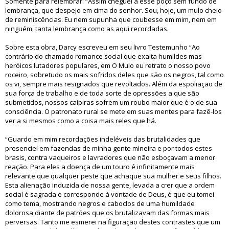
Somente para relembrar: “Assim cheguei a esse poço sem fundo de
lembrança, que despejo em cima do senhor. Sou, hoje, um mulo cheio
de reminiscências. Eu nem supunha que coubesse em mim, nem em
ninguém, tanta lembrança como as aqui recordadas.
Sobre esta obra, Darcy escreveu em seu livro Testemunho “Ao
contrário do chamado romance social que exalta humildes mas
heróicos lutadores populares, em O Mulo eu retrato o nosso povo
roceiro, sobretudo os mais sofridos deles que são os negros, tal como
os vi, sempre mais resignados que revoltados. Além da espoliação de
sua força de trabalho e de toda sorte de opressões a que são
submetidos, nossos caipiras sofrem um roubo maior que é o de sua
consciência. O patronato rural se mete em suas mentes para fazê-los
ver a si mesmos como a coisa mais reles que há.
“Guardo em mim recordações indeléveis das brutalidades que
presenciei em fazendas de minha gente mineira e por todos estes
brasis, contra vaqueiros e lavradores que não esboçavam a menor
reação. Para eles a doença de um touro é infinitamente mais
relevante que qualquer peste que achaque sua mulher e seus filhos.
Esta alienação induzida de nossa gente, levada a crer que a ordem
social é sagrada e corresponde à vontade de Deus, é que eu tomei
como tema, mostrando negros e caboclos de uma humildade
dolorosa diante de patrões que os brutalizavam das formas mais
perversas. Tanto me esmerei na figuração destes contrastes que um