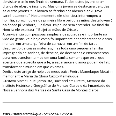
de visitar o asilo nos finais de semana. Todos estes jovens eram
dignos de elogio e incentivo. Mas uma jovem se destacava de todas
as outras jovens. “Ela lavava as feridas dos idosos e enxugava
carinhosamente”. Neste momento ele silenciou, Interrompeu a
homilia, aproximou-se da primeira fila e beijou as mãos desta Jovem (
na época já Senhora). Ela ficou um pouco sem entender. No final da
Homilia ele explicou : “ Beijei as mãos de Cristo”.
A convivência com pessoas simples e despojadas é importante na
vida da gente. Vejo hoje como foi importante desembarcar nos claros
montes, em uma terça-feira de carnaval, em um fim de tarde,
desprovido de coisas materiais, mas toda uma pequena família
impregnada de sonhos, de desejos, de decepções e ensinamentos,
para nos transformarmos em uma família comum : que erra, que
acerta e que acredita que a fé, a esperança e o amor podem de fato
transformar o mundo em que vivemos.
Dedico este artigo de hoje aos meus pais : Pedro Mameluque Mota( In
memoriam) e Maria da Gloria Caxito Mameluque.
Gustavo Mameluque- Jornalista, Bacharel em Direito , Membro do
Instituto Histórico e Geográfico de Montes Claros e da Irmandade de
Nossa Senhora das Mercês da Santa Casa de Montes Claros.
85247
Por Gustavo Mameluque - 5/11/2020 12:55:34