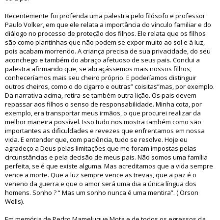
Recentemente foi proferida uma palestra pelo filósofo e professor
Paulo Volker, em que ele relata a importância do vínculo familiar e do
diálogo no processo de proteção dos filhos. Ele relata que os filhos
são como plantinhas que não podem se expor muito ao sol e à luz,
pois acabam morrendo. A criança precisa de sua privacidade, do seu
aconchego e também do abraço afetuoso de seus pais. Conclui a
palestra afirmando que, se abraçássemos mais nossos filhos,
conheceríamos mais seu cheiro próprio. E poderíamos distinguir
outros cheiros, como o do cigarro e outras” coisitas”mas, por exemplo.
Da narrativa acima, retira-se também outra lição. Os pais devem
repassar aos filhos o senso de responsabilidade. Minha cota, por
exemplo, era transportar meus irmãos, o que procurei realizar da
melhor maneira possível. Isso tudo nos mostra também como são
importantes as dificuldades e revezes que enfrentamos em nossa
vida. E entender que, com paciência, tudo se resolve. Hoje eu
agradeço a Deus pelas limitações que me foram impostas pelas
circunstâncias e pela decisão de meus pais. Não somos uma família
perfeita, se é que existe alguma. Mas acreditamos que a vida sempre
vence a morte. Que a luz sempre vence as trevas, que a paz é o
veneno da guerra e que o amor será uma dia a única língua dos
homens. Sonho ? “ Mas um sonho nunca é uma mentira”. ( Orson
Wells).
Em memória de Pedro Mameluque Mota e de todos os egressos da