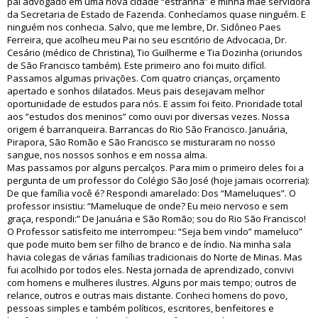
pai advogado em uma nova cidade “estranha” e minha mãe servidora
da Secretaria de Estado de Fazenda. Conhecíamos quase ninguém. E
ninguém nos conhecia. Salvo, que me lembre, Dr. Sidôneo Paes
Ferreira, que acolheu meu Pai no seu escritório de Advocacia, Dr.
Cesário (médico de Christina), Tio Guilherme e Tia Dozinha (oriundos
de São Francisco também). Este primeiro ano foi muito difícil.
Passamos algumas privações. Com quatro crianças, orçamento
apertado e sonhos dilatados. Meus pais desejavam melhor
oportunidade de estudos para nós. E assim foi feito. Prioridade total
aos “estudos dos meninos” como ouvi por diversas vezes. Nossa
origem é barranqueira. Barrancas do Rio São Francisco. Januária,
Pirapora, São Romão e São Francisco se misturaram no nosso
sangue, nos nossos sonhos e em nossa alma.
Mas passamos por alguns percalços. Para mim o primeiro deles foi a
pergunta de um professor do Colégio São José (hoje jamais ocorreria):
De que família você é? Respondi amarelado: Dos “Mameluques”. O
professor insistiu: “Mameluque de onde? Eu meio nervoso e sem
graça, respondi:” De Januária e São Romão; sou do Rio São Francisco!
O Professor satisfeito me interrompeu: “Seja bem vindo” mameluco”
que pode muito bem ser filho de branco e de índio. Na minha sala
havia colegas de várias famílias tradicionais do Norte de Minas. Mas
fui acolhido por todos eles. Nesta jornada de aprendizado, convivi
com homens e mulheres ilustres. Alguns por mais tempo; outros de
relance, outros e outras mais distante. Conheci homens do povo,
pessoas simples e também políticos, escritores, benfeitores e