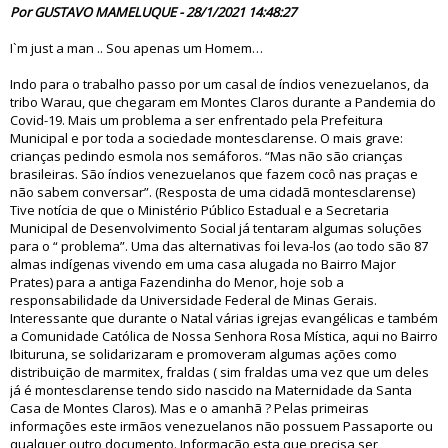
Por GUSTAVO MAMELUQUE - 28/1/2021 14:48:27
I`m just a man .. Sou apenas um Homem…
Indo para o trabalho passo por um casal de índios venezuelanos, da
tribo Warau, que chegaram em Montes Claros durante a Pandemia do
Covid-19. Mais um problema a ser enfrentado pela Prefeitura
Municipal e por toda a sociedade montesclarense. O mais grave:
crianças pedindo esmola nos semáforos. “Mas não são crianças
brasileiras. São índios venezuelanos que fazem cocô nas praças e
não sabem conversar”. (Resposta de uma cidadã montesclarense)
Tive notícia de que o Ministério Público Estadual e a Secretaria
Municipal de Desenvolvimento Social já tentaram algumas soluções
para o “ problema”. Uma das alternativas foi leva-los (ao todo são 87
almas indígenas vivendo em uma casa alugada no Bairro Major
Prates) para a antiga Fazendinha do Menor, hoje sob a
responsabilidade da Universidade Federal de Minas Gerais.
Interessante que durante o Natal várias igrejas evangélicas e também
a Comunidade Católica de Nossa Senhora Rosa Mística, aqui no Bairro
Ibituruna, se solidarizaram e promoveram algumas ações como
distribuição de marmitex, fraldas ( sim fraldas uma vez que um deles
já é montesclarense tendo sido nascido na Maternidade da Santa
Casa de Montes Claros). Mas e o amanhã ? Pelas primeiras
informações este irmãos venezuelanos não possuem Passaporte ou
qualquer outro documento. Informação esta que precisa ser