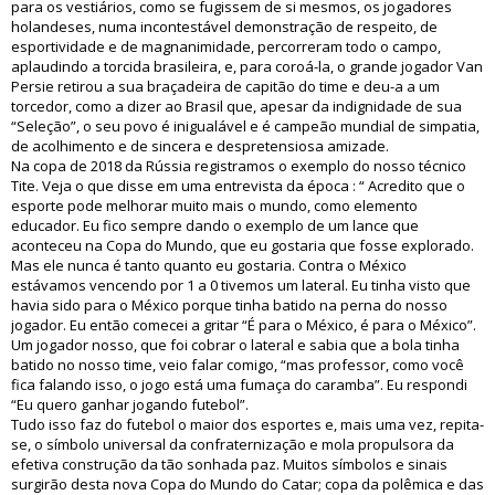
para os vestiários, como se fugissem de si mesmos, os jogadores
holandeses, numa incontestável demonstração de respeito, de
esportividade e de magnanimidade, percorreram todo o campo,
aplaudindo a torcida brasileira, e, para coroá-la, o grande jogador Van
Persie retirou a sua braçadeira de capitão do time e deu-a a um
torcedor, como a dizer ao Brasil que, apesar da indignidade de sua
“Seleção”, o seu povo é inigualável e é campeão mundial de simpatia,
de acolhimento e de sincera e despretensiosa amizade.
Na copa de 2018 da Rússia registramos o exemplo do nosso técnico
Tite. Veja o que disse em uma entrevista da época : “ Acredito que o
esporte pode melhorar muito mais o mundo, como elemento
educador. Eu fico sempre dando o exemplo de um lance que
aconteceu na Copa do Mundo, que eu gostaria que fosse explorado.
Mas ele nunca é tanto quanto eu gostaria. Contra o México
estávamos vencendo por 1 a 0 tivemos um lateral. Eu tinha visto que
havia sido para o México porque tinha batido na perna do nosso
jogador. Eu então comecei a gritar “É para o México, é para o México”.
Um jogador nosso, que foi cobrar o lateral e sabia que a bola tinha
batido no nosso time, veio falar comigo, “mas professor, como você
fica falando isso, o jogo está uma fumaça do caramba”. Eu respondi
“Eu quero ganhar jogando futebol”.
Tudo isso faz do futebol o maior dos esportes e, mais uma vez, repita-
se, o símbolo universal da confraternização e mola propulsora da
efetiva construção da tão sonhada paz. Muitos símbolos e sinais
surgirão desta nova Copa do Mundo do Catar; copa da polêmica e das