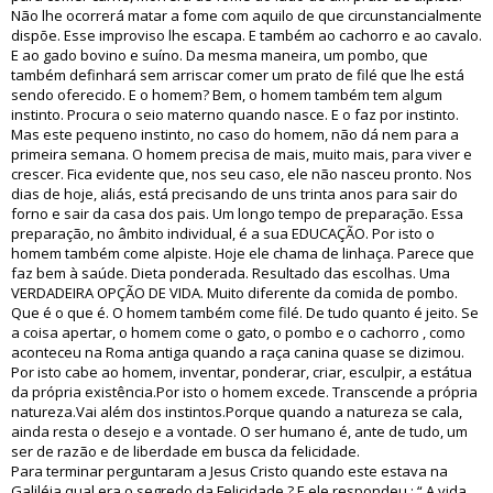
Não lhe ocorrerá matar a fome com aquilo de que circunstancialmente
dispõe. Esse improviso lhe escapa. E também ao cachorro e ao cavalo.
E ao gado bovino e suíno. Da mesma maneira, um pombo, que
também definhará sem arriscar comer um prato de filé que lhe está
sendo oferecido. E o homem? Bem, o homem também tem algum
instinto. Procura o seio materno quando nasce. E o faz por instinto.
Mas este pequeno instinto, no caso do homem, não dá nem para a
primeira semana. O homem precisa de mais, muito mais, para viver e
crescer. Fica evidente que, nos seu caso, ele não nasceu pronto. Nos
dias de hoje, aliás, está precisando de uns trinta anos para sair do
forno e sair da casa dos pais. Um longo tempo de preparação. Essa
preparação, no âmbito individual, é a sua EDUCAÇÃO. Por isto o
homem também come alpiste. Hoje ele chama de linhaça. Parece que
faz bem à saúde. Dieta ponderada. Resultado das escolhas. Uma
VERDADEIRA OPÇÃO DE VIDA. Muito diferente da comida de pombo.
Que é o que é. O homem também come filé. De tudo quanto é jeito. Se
a coisa apertar, o homem come o gato, o pombo e o cachorro , como
aconteceu na Roma antiga quando a raça canina quase se dizimou.
Por isto cabe ao homem, inventar, ponderar, criar, esculpir, a estátua
da própria existência.Por isto o homem excede. Transcende a própria
natureza.Vai além dos instintos.Porque quando a natureza se cala,
ainda resta o desejo e a vontade. O ser humano é, ante de tudo, um
ser de razão e de liberdade em busca da felicidade.
Para terminar perguntaram a Jesus Cristo quando este estava na
Galiléia qual era o segredo da Felicidade ? E ele respondeu : “ A vida