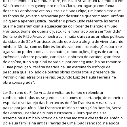
foi um menino da fazenda Salitre, em Pilão Arcado; um fazendeiro em
São Francisco; um garimpeiro no Rio Claro, um jagunço com fama
desde o Carinhanha até os Gerais de São Felipe; um bandoleiro que
as forças do governo acabaram por desistir de querer matar”. Antônio
Dó queria apenas Justiça. Receber o preço justo referente às terras
que lhe tomaram com a aquiescência do Poder de Plantão em São
Francisco. Somente queria o Justo. Foi empurrado para ser “bandido”.
Serrano de Pilão Arcado mostra com muita clareza as arrelias políticas
da cidade de São Francisco, cidade que tive a alegria de viver durante
minha infância, com os líderes locais tramando conspirações para se
agarrar ao poder, com assassinatos, deportações, fugas de canoa,
incêndios, cárcere privado, canalhice, nobreza de caráter, grandeza
de espírito, tudo o que há na vida e, por conseguinte, há no romance.
É uma produção literária nascida de um extremado esforço de
pesquisa que, ao lado de outras obras consagrou a presença de
Petrônio nas letras brasileiras. Segundo Luiz de Paula Ferreira: “é
obra consagrada”.
Ler Serrano de Pilão Arcado é voltar ao tempo e relembrar
conhecendo todos os segredos e costumes do sertanejo, de maneira
especial o sertanejo das barrancas do São Francisco. A narrativa
passa por Januária, São Francisco (núcleo central), São Romão, Serra
das Araras, Brasília de Minas e Pirapora. O livro que mais se
assemelha a um belo roteiro de cinema mostra a chegada de Antônio
Dó e sua família na antiga Pedras de Cima (São Francisco) na época