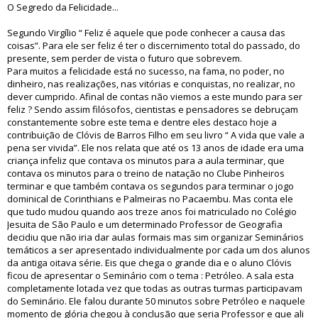
O Segredo da Felicidade...
Segundo Virgílio “ Feliz é aquele que pode conhecer a causa das
coisas”. Para ele ser feliz é ter o discernimento total do passado, do
presente, sem perder de vista o futuro que sobrevem.
Para muitos a felicidade está no sucesso, na fama, no poder, no
dinheiro, nas realizações, nas vitórias e conquistas, no realizar, no
dever cumprido. Afinal de contas não viemos a este mundo para ser
feliz ? Sendo assim filósofos, cientistas e pensadores se debruçam
constantemente sobre este tema e dentre eles destaco hoje a
contribuição de Clóvis de Barros Filho em seu livro “ A vida que vale a
pena ser vivida”. Ele nos relata que até os 13 anos de idade era uma
criança infeliz que contava os minutos para a aula terminar, que
contava os minutos para o treino de natação no Clube Pinheiros
terminar e que também contava os segundos para terminar o jogo
dominical de Corinthians e Palmeiras no Pacaembu. Mas conta ele
que tudo mudou quando aos treze anos foi matriculado no Colégio
Jesuita de São Paulo e um determinado Professor de Geografia
decidiu que não iria dar aulas formais mas sim organizar Seminários
temáticos a ser apresentado individualmente por cada um dos alunos
da antiga oitava série. Eis que chega o grande dia e o aluno Clóvis
ficou de apresentar o Seminário com o tema : Petróleo. A sala esta
completamente lotada vez que todas as outras turmas participavam
do Seminário. Ele falou durante 50 minutos sobre Petróleo e naquele
momento de glória chegou à conclusão que seria Professor e que ali