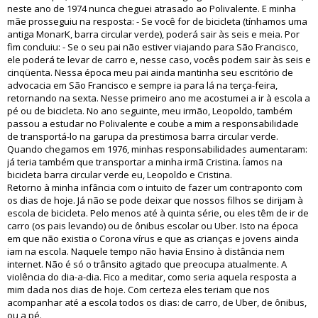
neste ano de 1974 nunca cheguei atrasado ao Polivalente. E minha
mãe prosseguiu na resposta: - Se você for de bicicleta (tínhamos uma
antiga MonarK, barra circular verde), poderá sair às seis e meia. Por
fim concluiu: - Se o seu pai não estiver viajando para São Francisco,
ele poderá te levar de carro e, nesse caso, vocês podem sair às seis e
cinqüenta. Nessa época meu pai ainda mantinha seu escritório de
advocacia em São Francisco e sempre ia para lá na terça-feira,
retornando na sexta. Nesse primeiro ano me acostumei a ir à escola a
pé ou de bicicleta. No ano seguinte, meu irmão, Leopoldo, também
passou a estudar no Polivalente e coube a mim a responsabilidade
de transportá-lo na garupa da prestimosa barra circular verde.
Quando chegamos em 1976, minhas responsabilidades aumentaram:
já teria também que transportar a minha irmã Cristina. Íamos na
bicicleta barra circular verde eu, Leopoldo e Cristina.
Retorno à minha infância com o intuito de fazer um contraponto com
os dias de hoje. Já não se pode deixar que nossos filhos se dirijam à
escola de bicicleta. Pelo menos até à quinta série, ou eles têm de ir de
carro (os pais levando) ou de ônibus escolar ou Uber. Isto na época
em que não existia o Corona vírus e que as crianças e jovens ainda
iam na escola. Naquele tempo não havia Ensino à distância nem
internet. Não é só o trânsito agitado que preocupa atualmente. A
violência do dia-a-dia. Fico a meditar, como seria aquela resposta a
mim dada nos dias de hoje. Com certeza eles teriam que nos
acompanhar até a escola todos os dias: de carro, de Uber, de ônibus,
ou a pé.