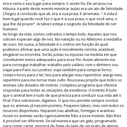
era e seria o seu lugar para sempre. E assim foi. Ele arrasou na
tribuna. A partir deste evento ministrar aulas era um ato de felicidade.
Chegou à conclusão que ali, era a sua praia. E arremata : “ A vida é
bem legal quando você faz o que é a sua praia, o que você ama, o
que lhe dá prazer”. Ai talvez esteja o segredo da felicidade do ser
humano.
Ao longo da vida, somos cobrados o tempo todo. Aqueles que nos
cobram esperam algo de nós. Na natação ou no Atletismo a medalha
de ouro. Em suma, a felicidade é o critério em função do qual
podemos afirmar que uma ação é moralmente correta, aceitável,
elogiável ou incorreta. Serão justas ou injustas na medida em que
constituírem meios adequados para esse fim. Assim alimento-me
para conseguir trabalhar: trabalho pelo salário; com o dinheiro vou
viajar para Paris ou Londres: viajo também para comprar livros;
compro livros para o ler; leio para alargar meu repertório; alargo meu
repertório para me tornar mais culto. Rousseau propõe que todos os
animais são dotados de instinto. Complexo programa que oferece
respostas para todas as situações da existência. O instinto é tudo
que o animal tem e tudo de que precisa para conduzir sua vida até o
final. Para sobreviver, digamos. O que nos permite sempre concluir
que os animais já nascem prontos. Pequeno talvez, mas com todos os
recursos disponíveis. Reparem nas abelhas, formigas e aranhas.
Assim os animais serão rigorosamente fiéis a esse instinto. Não lhes
é possível ser diferente. De tal maneira que um gato, programado
para comer carne, morrerá de fome do lado de um prato de alpiste.