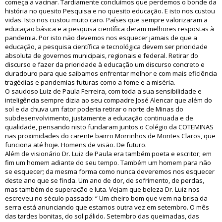
começa a vacinar. Tardiamente concluímos que perdemos o bonde da
história no quesito Pesquisa e no quesito educação. E isto nos custou
vidas. Isto nos custou muito caro. Países que sempre valorizaram a
educação básica e a pesquisa científica deram melhores respostas à
pandemia. Por isto não devemos nos esquecer jamais de que a
educação, a pesquisa científica e tecnológica devem ser prioridade
absoluta de governos municipais, regionais e federal. Retirar do
discurso e fazer da prioridade à educação um discurso concreto e
duradouro para que saibamos enfrentar melhor e com mais eficiência
tragédias e pandemias futuras como a fome e a miséria.
O saudoso Luiz de Paula Ferreira, com toda a sua sensibilidade e
inteligência sempre dizia ao seu compadre José Alencar que além do
sol e da chuva um fator poderia retirar o norte de Minas do
subdesenvolvimento, justamente a educação continuada e de
qualidade, pensando nisto fundaram juntos o Colégio da COTEMINAS
nas proximidades do carente bairro Morrinhos de Montes Claros, que
funciona até hoje. Homens de visão. De futuro.
Além de visionário Dr. Luiz de Paula era também poeta e escritor; em
fim um homem adiante do seu tempo. Também um homem para não
se esquecer; da mesma forma como nunca deveremos nos esquecer
deste ano que se finda. Um ano de dor, de sofrimento, de perdas,
mas também de superação e luta. Vejam que beleza Dr. Luiz nos
escreveu no século passado: “ Um cheiro bom que vem na brisa da
serra está anunciando que estamos outra vez em setembro. O mês
das tardes bonitas, do sol pálido. Setembro das queimadas, das