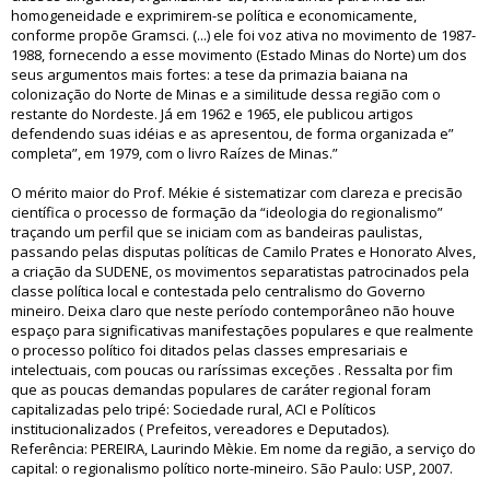
homogeneidade e exprimirem-se política e economicamente,
conforme propõe Gramsci. (...) ele foi voz ativa no movimento de 1987-
1988, fornecendo a esse movimento (Estado Minas do Norte) um dos
seus argumentos mais fortes: a tese da primazia baiana na
colonização do Norte de Minas e a similitude dessa região com o
restante do Nordeste. Já em 1962 e 1965, ele publicou artigos
defendendo suas idéias e as apresentou, de forma organizada e”
completa”, em 1979, com o livro Raízes de Minas.”
O mérito maior do Prof. Mékie é sistematizar com clareza e precisão
científica o processo de formação da “ideologia do regionalismo”
traçando um perfil que se iniciam com as bandeiras paulistas,
passando pelas disputas políticas de Camilo Prates e Honorato Alves,
a criação da SUDENE, os movimentos separatistas patrocinados pela
classe política local e contestada pelo centralismo do Governo
mineiro. Deixa claro que neste período contemporâneo não houve
espaço para significativas manifestações populares e que realmente
o processo político foi ditados pelas classes empresariais e
intelectuais, com poucas ou raríssimas exceções . Ressalta por fim
que as poucas demandas populares de caráter regional foram
capitalizadas pelo tripé: Sociedade rural, ACI e Políticos
institucionalizados ( Prefeitos, vereadores e Deputados).
Referência: PEREIRA, Laurindo Mèkie. Em nome da região, a serviço do
capital: o regionalismo político norte-mineiro. São Paulo: USP, 2007.