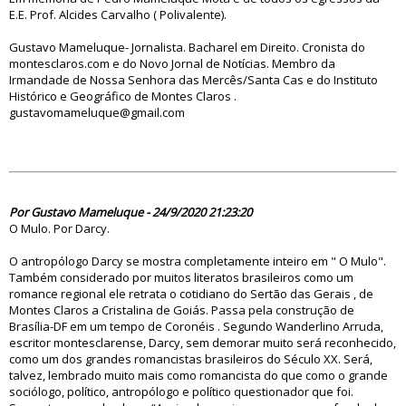
E.E. Prof. Alcides Carvalho ( Polivalente).
Gustavo Mameluque- Jornalista. Bacharel em Direito. Cronista do
montesclaros.com e do Novo Jornal de Notícias. Membro da
Irmandade de Nossa Senhora das Mercês/Santa Cas e do Instituto
Histórico e Geográfico de Montes Claros .
gustavomameluque@gmail.com
85117
Por Gustavo Mameluque - 24/9/2020 21:23:20
O Mulo. Por Darcy.
O antropólogo Darcy se mostra completamente inteiro em " O Mulo".
Também considerado por muitos literatos brasileiros como um
romance regional ele retrata o cotidiano do Sertão das Gerais , de
Montes Claros a Cristalina de Goiás. Passa pela construção de
Brasília-DF em um tempo de Coronéis . Segundo Wanderlino Arruda,
escritor montesclarense, Darcy, sem demorar muito será reconhecido,
como um dos grandes romancistas brasileiros do Século XX. Será,
talvez, lembrado muito mais como romancista do que como o grande
sociólogo, político, antropólogo e político questionador que foi.