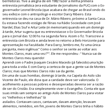
benfeitoras. Tive a alegria de em 1982 fazer a minha primeira
entrevista jornalística (era estudante de Jornalismo da PUC) com o Ex-
governador Leonel Brizola (que acabara de chegar ao Brasil vindo do
seu exílio) e com o antropólogo e escritor Darcy Ribeiro. Esta
entrevista se deu na casa de Dr. Mário Ribeiro, próximo a Santa Casa.
Eu estava fazendo estágio de férias na Rádio Sociedade com José
Nardel, Elias Siuf e Artur Leite (in memoriam) quando em um domingo
à tarde, Artur sugeriu que eu entrevistasse o Ex Governador Brizola
para o Jornal das 12:00 hs na segunda feira. Assim o fiz. Transcrevi a
entrevista com Brizola e ainda levei no retorno a Belo Horizonte para
apresentação na Faculdade. Para Darcy, lembro-me, fiz uma única
pergunta, meio ingênua:” Como o senhor se sente ao voltar aos
Montes Claros, mais uma vez?”“. Ele me respondeu : “ Nunca sai de
Montes Claros meu querido!
Aprendi com o Padre Joaquim Cesário Macedo (já falecido) uma lição
para toda a vida. E com Darcy a certeza de que a gente sai de Montes
Claros; mas que Montes Claros não sai da gente.
Em uma de suas homilias, domingo à tarde, na Capela do Asilo são
Vicente de Paulo, ele dizia que a caridade deve ser valorizada. O
acolhimento a pessoas pobres e desesperadas deveria ser a razão
de ser do Cristão. Era simplesmente viver o Evangelho. Conta ele que
suas irmãs iam sempre ao antigo Asilo de Montes Claros para visitar
os “Velhinhos e Velhinhas” lá
asilados. Contavam casos, cantavam, davam atenção, levavam
alimentos, remédios, em fim, jovens de Montes Claros tinha o hábito