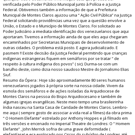
verificada pelo Poder Público Municipal junto à Polícia e a Justiça
Federal. Obtivemos também a informação de que a Prefeitura
Municipal de Montes Claros ajuizou uma “ Ação Civil Pública” na Justiça
Federal solicitando providências uma vez que a questão envolve a
União, o Estado e o Município de Montes Claros. Foi solicitado ao
Poder Judiciário a imediata identificação dos venezuelanos que aqui
aportaram. Tivemos a informação ainda de que eles aqui chegaram
encaminhados por Secretarias Municipais de desenvolvimento de
outras cidades. O problema está posto. E agora judicializado. E
pasmem !! Existe decisão da Justiça Federal permitindo que crianças
indígenas estrangeiras fiquem em semáforos por se tratar “ de
respeito à cultura indígena dos povos” ( sic). Durma-se com um
barulho deste, como dizia nosso saudoso Mestre do Jornalismo Elias
Siuf.
Resumo da Ópera : Hoje são aproximadamente 80 seres humanos
venezuelanos jogados à própria sorte na nossa cidade. Vivem da
esmola dos semáforos e de ações isoladas da Arquidiocese de
Montes Claros na pessoa do Bispo Arquidiocesano e também de
algumas igrejas evangélicas. Neste meio tempo uma brasileirinha
índia nasceu na Santa Casa de Caridade de Montes Claros. Lembro-
me aqui ( sempre gosto de associar a vida real a filmes) da obra prima
“ O Homem Elefante” estrelado por Anthony Hoppes e já filmado em
três versões e encenado no Imperial Theatre de Londres: O “ Homem
Elefante” , John Merrick sofria de uma grave deformidade (
elefantíase) e era explorado nos Circos do subúrbio de Londres até