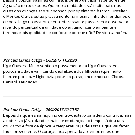
passa a colocar vasilhas com água, dentro de casa, aspersores de
água são muito usados. Quando a umidade está muito baixa, as
aulas das crianças são suspensas, principalmente à tarde. Brasília/DF
e Montes Claros estão praticamente na mesma linha de meridianos e
embora leigo no assunto, seria interessante passarem a observar o
nível do percentual da umidade do ar, umidificar o ambiente e
teremos mais qualidade e conforto e porque não? De vida também.
82355
Por Luiz Cunha Ortiga - 1/5/2017 11:38:30
Lígia Chaves.- Muito sentido o passamento da Lígia Chaves. Aos
poucos a cidade vai ficando desfalcada dos filhos(as) que muito
fizeram por ela. A Lígia fazia parte da paisagem de montes Claros.
Deixará saudades.
82342
Por Luiz Cunha Ortiga - 24/4/2017 20:29:57
Depois da quaresma, aqui no centro-oeste, o paradeiro continua, mas
a natureza já vai dando sinais de mudanças do tempo. Já deu uns
chuviscos e fora de época. A temperatura já deu sinais que vai fazer
frio e brevemente. O coração fica apertado ao lembrarmos que