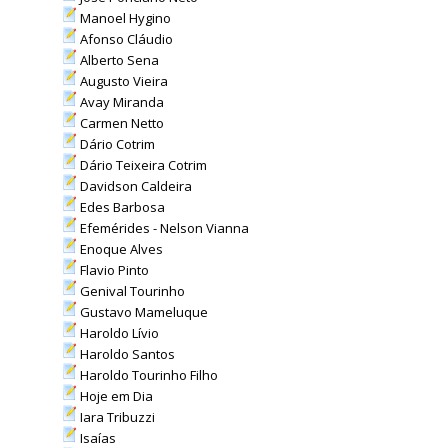
Manoel Hygino
Afonso Cláudio
Alberto Sena
Augusto Vieira
Avay Miranda
Carmen Netto
Dário Cotrim
Dário Teixeira Cotrim
Davidson Caldeira
Edes Barbosa
Efemérides - Nelson Vianna
Enoque Alves
Flavio Pinto
Genival Tourinho
Gustavo Mameluque
Haroldo Lívio
Haroldo Santos
Haroldo Tourinho Filho
Hoje em Dia
Iara Tribuzzi
Isaías