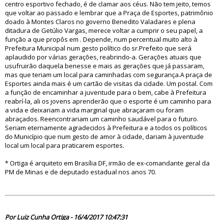
centro esportivo fechado, é de clamar aos céus. Não tem jeito, temos
que voltar ao passado e lembrar que a Praça de Esportes, patrimônio
doado à Montes Claros no governo Benedito Valadares e plena
ditadura de Getúlio Vargas, merece voltar a cumprir o seu papel, a
função a que propôs em . Depende, num percentual muito alto à
Prefeitura Municipal num gesto político do sr.Prefeito que será
aplaudido por várias gerações, reabrindo-a. Gerações atuais que
usufruirão daquela benesse e mais as gerações que já passaram,
mas que teriam um local para caminhadas com segurança.A praça de
Esportes ainda mais é um cartão de visitas da cidade. Um postal. Com
a função de encaminhar a juventude para o bem, cabe à Prefeitura
reabrí-la, ali os jovens aprenderão que o esporte é um caminho para
a vida e deixariam a vida marginal que abraçaram ou foram
abraçados. Reencontrariam um caminho saudável para o futuro.
Seriam eternamente agradecidos à Prefeitura e a todos os políticos
do Município que num gesto de amor à cidade, dariam à juventude
local um local para praticarem esportes.
* Ortiga é arquiteto em Brasília DF, irmão de ex-comandante geral da
PM de Minas e de deputado estadual nos anos 70.
82326
Por Luiz Cunha Ortiga - 16/4/2017 10:47:31