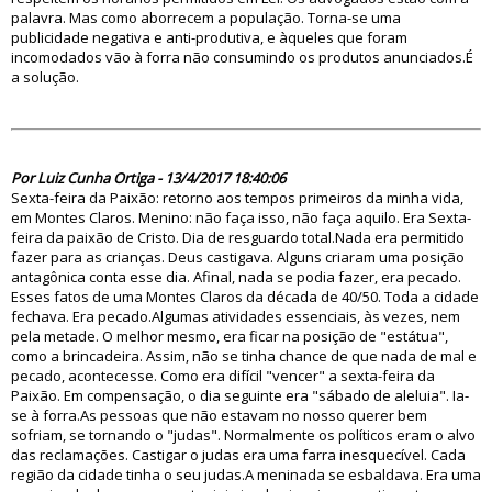
palavra. Mas como aborrecem a população. Torna-se uma
publicidade negativa e anti-produtiva, e àqueles que foram
incomodados vão à forra não consumindo os produtos anunciados.É
a solução.
82322
Por Luiz Cunha Ortiga - 13/4/2017 18:40:06
Sexta-feira da Paixão: retorno aos tempos primeiros da minha vida,
em Montes Claros. Menino: não faça isso, não faça aquilo. Era Sexta-
feira da paixão de Cristo. Dia de resguardo total.Nada era permitido
fazer para as crianças. Deus castigava. Alguns criaram uma posição
antagônica conta esse dia. Afinal, nada se podia fazer, era pecado.
Esses fatos de uma Montes Claros da década de 40/50. Toda a cidade
fechava. Era pecado.Algumas atividades essenciais, às vezes, nem
pela metade. O melhor mesmo, era ficar na posição de "estátua",
como a brincadeira. Assim, não se tinha chance de que nada de mal e
pecado, acontecesse. Como era difícil "vencer" a sexta-feira da
Paixão. Em compensação, o dia seguinte era "sábado de aleluia". Ia-
se à forra.As pessoas que não estavam no nosso querer bem
sofriam, se tornando o "judas". Normalmente os políticos eram o alvo
das reclamações. Castigar o judas era uma farra inesquecível. Cada
região da cidade tinha o seu judas.A meninada se esbaldava. Era uma