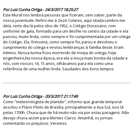
82273
Por Luiz Cunha Ortiga - 24/3/2017 18:25:27
Este Mural nos lembra pessoas que fizeram, sem saber, parte da
nossa juventude. Refiro-me à Zezé Colares, aqui citada.Lembro-me
dela, certo dia lá pelos idos de 1952, o Colégio Diocesano, com
uniforme de gala, formado para um desfile no centro da cidade e ela
passou, muito linda, como sempre e foi cumprimentada por um colega
do Colégio. Ela, finíssima, como sempre foi, parou e devolveu o
cumprimento do colega e enviou lembranças à família deste. Eram
íntimos. Nossa turma ficou morrendo de inveja do colega, hoje
engenheiro,Na nossa época, era ela a moça mais bonita da cidade e
nós, com nossos 14, 15 anos, olhávamos para ela como uma
referência de uma mulher linda. Saudades dos bons tempos.
82265
Por Luiz Cunha Ortiga - 20/3/2017 21:17:49
Como "meteorologista de plantão", informo que grande temporal
assolou o Plano Piloto de Brasília, principalmente a Asa Sul, isso lá
pelas 1700h. Chuva que de há muito não via por estas paragens. Não
desejo chuva assim para Montes Claros. Amanhã, os jornais
comentarão os prejuízos. Veremos.