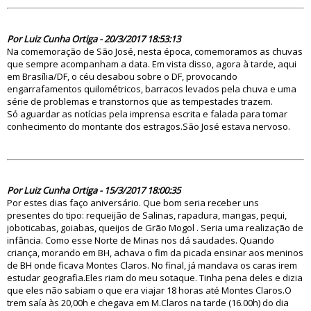
82264
Por Luiz Cunha Ortiga - 20/3/2017 18:53:13
Na comemoração de São José, nesta época, comemoramos as chuvas
que sempre acompanham a data. Em vista disso, agora à tarde, aqui
em Brasília/DF, o céu desabou sobre o DF, provocando
engarrafamentos quilométricos, barracos levados pela chuva e uma
série de problemas e transtornos que as tempestades trazem.
Só aguardar as notícias pela imprensa escrita e falada para tomar
conhecimento do montante dos estragos.São José estava nervoso.
82251
Por Luiz Cunha Ortiga - 15/3/2017 18:00:35
Por estes dias faço aniversário. Que bom seria receber uns
presentes do tipo: requeijão de Salinas, rapadura, mangas, pequi,
joboticabas, goiabas, queijos de Grão Mogol . Seria uma realização de
infância. Como esse Norte de Minas nos dá saudades. Quando
criança, morando em BH, achava o fim da picada ensinar aos meninos
de BH onde ficava Montes Claros. No final, já mandava os caras irem
estudar geografia.Eles riam do meu sotaque. Tinha pena deles e dizia
que eles não sabiam o que era viajar 18 horas até Montes Claros.O
trem saía às 20,00h e chegava em M.Claros na tarde (16.00h) do dia