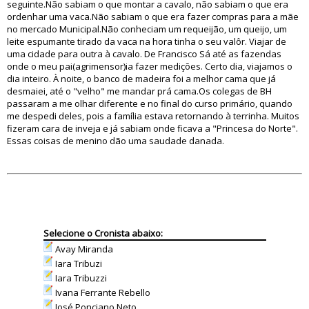
seguinte.Não sabiam o que montar a cavalo, não sabiam o que era
ordenhar uma vaca.Não sabiam o que era fazer compras para a mãe
no mercado Municipal.Não conheciam um requeijão, um queijo, um
leite espumante tirado da vaca na hora tinha o seu valôr. Viajar de
uma cidade para outra à cavalo. De Francisco Sá até as fazendas
onde o meu pai(agrimensor)ia fazer medições. Certo dia, viajamos o
dia inteiro. À noite, o banco de madeira foi a melhor cama que já
desmaiei, até o "velho" me mandar prá cama.Os colegas de BH
passaram a me olhar diferente e no final do curso primário, quando
me despedi deles, pois a família estava retornando à terrinha. Muitos
fizeram cara de inveja e já sabiam onde ficava a "Princesa do Norte".
Essas coisas de menino dão uma saudade danada.
Selecione o Cronista abaixo:
Avay Miranda
Iara Tribuzi
Iara Tribuzzi
Ivana Ferrante Rebello
José Ponciano Neto