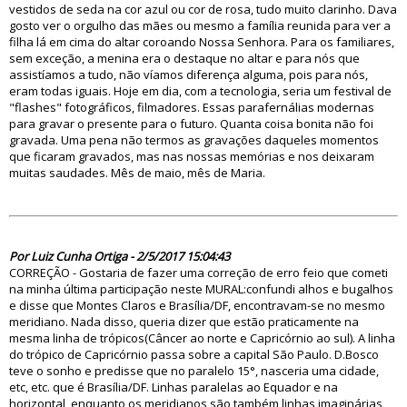
vestidos de seda na cor azul ou cor de rosa, tudo muito clarinho. Dava
gosto ver o orgulho das mães ou mesmo a família reunida para ver a
filha lá em cima do altar coroando Nossa Senhora. Para os familiares,
sem exceção, a menina era o destaque no altar e para nós que
assistíamos a tudo, não víamos diferença alguma, pois para nós,
eram todas iguais. Hoje em dia, com a tecnologia, seria um festival de
"flashes" fotográficos, filmadores. Essas parafernálias modernas
para gravar o presente para o futuro. Quanta coisa bonita não foi
gravada. Uma pena não termos as gravações daqueles momentos
que ficaram gravados, mas nas nossas memórias e nos deixaram
muitas saudades. Mês de maio, mês de Maria.
82362
Por Luiz Cunha Ortiga - 2/5/2017 15:04:43
CORREÇÃO - Gostaria de fazer uma correção de erro feio que cometi
na minha última participação neste MURAL:confundi alhos e bugalhos
e disse que Montes Claros e Brasília/DF, encontravam-se no mesmo
meridiano. Nada disso, queria dizer que estão praticamente na
mesma linha de trópicos(Câncer ao norte e Capricórnio ao sul). A linha
do trópico de Capricórnio passa sobre a capital São Paulo. D.Bosco
teve o sonho e predisse que no paralelo 15°, nasceria uma cidade,
etc, etc. que é Brasília/DF. Linhas paralelas ao Equador e na
horizontal, enquanto os meridianos são também linhas imaginárias