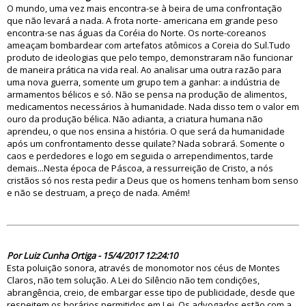
O mundo, uma vez mais encontra-se à beira de uma confrontação
que não levará a nada. A frota norte- americana em grande peso
encontra-se nas águas da Coréia do Norte. Os norte-coreanos
ameaçam bombardear com artefatos atômicos a Coreia do Sul.Tudo
produto de ideologias que pelo tempo, demonstraram não funcionar
de maneira prática na vida real. Ao analisar uma outra razão para
uma nova guerra, somente um grupo tem a ganhar: a indústria de
armamentos bélicos e só. Não se pensa na produção de alimentos,
medicamentos necessários à humanidade. Nada disso tem o valor em
ouro da produção bélica. Não adianta, a criatura humana não
aprendeu, o que nos ensina a história. O que será da humanidade
após um confrontamento desse quilate? Nada sobrará. Somente o
caos e perdedores e logo em seguida o arrependimentos, tarde
demais...Nesta época de Páscoa, a ressurreição de Cristo, a nós
cristãos só nos resta pedir a Deus que os homens tenham bom senso
e não se destruam, a preço de nada. Amém!
82325
Por Luiz Cunha Ortiga - 15/4/2017 12:24:10
Esta poluição sonora, através de monomotor nos céus de Montes
Claros, não tem solução. A Lei do Silêncio não tem condições,
abrangência, creio, de embargar esse tipo de publicidade, desde que
respeitem os horários permitidos em Lei. Os advogados estão com a