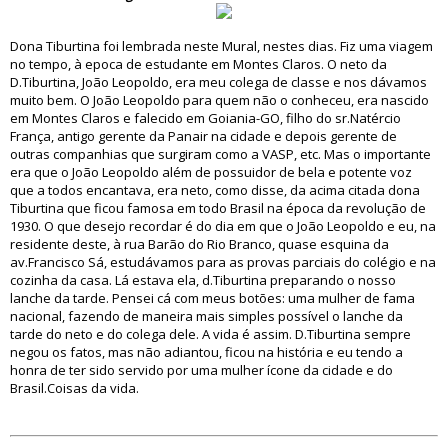
Dona Tiburtina foi lembrada neste Mural, nestes dias. Fiz uma viagem
no tempo, à epoca de estudante em Montes Claros. O neto da
D.Tiburtina, João Leopoldo, era meu colega de classe e nos dávamos
muito bem. O João Leopoldo para quem não o conheceu, era nascido
em Montes Claros e falecido em Goiania-GO, filho do sr.Natércio
França, antigo gerente da Panair na cidade e depois gerente de
outras companhias que surgiram como a VASP, etc. Mas o importante
era que o João Leopoldo além de possuidor de bela e potente voz
que a todos encantava, era neto, como disse, da acima citada dona
Tiburtina que ficou famosa em todo Brasil na época da revolução de
1930. O que desejo recordar é do dia em que o João Leopoldo e eu, na
residente deste, à rua Barão do Rio Branco, quase esquina da
av.Francisco Sá, estudávamos para as provas parciais do colégio e na
cozinha da casa. Lá estava ela, d.Tiburtina preparando o nosso
lanche da tarde. Pensei cá com meus botões: uma mulher de fama
nacional, fazendo de maneira mais simples possível o lanche da
tarde do neto e do colega dele. A vida é assim. D.Tiburtina sempre
negou os fatos, mas não adiantou, ficou na história e eu tendo a
honra de ter sido servido por uma mulher ícone da cidade e do
Brasil.Coisas da vida.