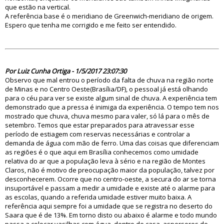
que estão na vertical.
A referência base é o meridiano de Greenwich-meridiano de origem.
Espero que tenha me corrigido e me feito ser entendido.
82358
Por Luiz Cunha Ortiga - 1/5/2017 23:07:30
Observo que mal entrou o período da falta de chuva na região norte
de Minas e no Centro Oeste(Brasília/DF), o pessoal já está olhando
para o céu para ver se existe algum sinal de chuva. A experiência tem
demonstrado que a pressa é inimiga da experiência. O tempo tem nos
mostrado que chuva, chuva mesmo para valer, só lá para o mês de
setembro. Temos que estar preparados para atravessar esse
período de estiagem com reservas necessárias e controlar a
demanda de água com mão de ferro. Uma das coisas que diferenciam
as regiões é o que aqui em Brasília conhecemos como umidade
relativa do ar que a população leva à sério e na região de Montes
Claros, não é motivo de preocupação maior da população, talvez por
desconhecerem. Ocorre que no centro-oeste, a secura do ar se torna
insuportável e passam a medir a umidade e existe até o alarme para
as escolas, quando a referida umidade estiver muito baixa. A
referência aqui sempre foi a umidade que se registra no deserto do
Saara que é de 13%. Em torno disto ou abaixo é alarme e todo mundo