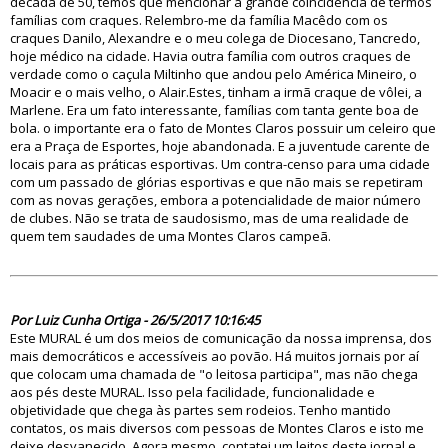
década de 50, temos que mencionar a grande coincidência de termos
famílias com craques. Relembro-me da família Macêdo com os
craques Danilo, Alexandre e o meu colega de Diocesano, Tancredo,
hoje médico na cidade. Havia outra família com outros craques de
verdade como o caçula Miltinho que andou pelo América Mineiro, o
Moacir e o mais velho, o Alair.Estes, tinham a irmã craque de vôlei, a
Marlene. Era um fato interessante, famílias com tanta gente boa de
bola. o importante era o fato de Montes Claros possuir um celeiro que
era a Praça de Esportes, hoje abandonada. E a juventude carente de
locais para as práticas esportivas. Um contra-censo para uma cidade
com um passado de glórias esportivas e que não mais se repetiram
com as novas gerações, embora a potencialidade de maior número
de clubes. Não se trata de saudosismo, mas de uma realidade de
quem tem saudades de uma Montes Claros campeã.
82431
Por Luiz Cunha Ortiga - 26/5/2017 10:16:45
Este MURAL é um dos meios de comunicação da nossa imprensa, dos
mais democráticos e accessíveis ao povão. Há muitos jornais por aí
que colocam uma chamada de "o leitosa participa", mas não chega
aos pés deste MURAL. Isso pela facilidade, funcionalidade e
objetividade que chega às partes sem rodeios. Tenho mantido
contatos, os mais diversos com pessoas de Montes Claros e isto me
deixe desvanecido. Agora mesmo, contatei um leitos deste jornal e