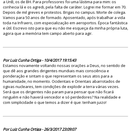
a UnB, os de BH. Para professores foi uma lástima para mim: os
conhecia lá e os agredi, pela falta de caráter. Logrei me formar em 70.
Depois de mil greves e protestos. Brigas no campus. Morte de colega.
Vamos para 50 anos de formado. Aposentado, após trabalhar a vida
toda na Infraero, com especialização em aeroportos. Época fantástica
e útil. Escrevo isto para que eu não me esqueça da minha própria luta,
agora que a memória tem campo aberto para agir.
82316
Por Luiz Cunha Ortiga - 10/4/2017 19:15:43
Estamos novamente voltando nossas orações a Deus, no sentido de
que dê aos grandes dirigentes mundiais mais consciência e
ponderação e sintam o que representam os seus atos para a
humanidade, no momento. Ocidentais e Orientais abarrotados de
ogivas nucleares, tem condições de explodir a terra várias vezes.
Será que os dirigentes não param para pensar que não ficará
ninguém e não haverá vencedor e só perdedores? Na realidade e
com simplicidade o que temos a dizer é que: tenham juizo!
82277
Por Luiz Cunha Ortiga - 26/3/2017 23:09:07