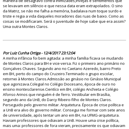
maneira de desagravo contra inimizades,invejas e sentimentos que
se levavam em silêncio e que nessa data eram extrapolados. O sino
da Matriz, se não me falha a memória, badalava num toque surdo e
triste e regia a vida daqueles moradores das ruas de baixo. Como as
coisas se modificaram. Será o juventude de hoje sabe que era assim?
Uma outra Montes Claros.
82320
Por Luiz Cunha Ortiga - 12/4/2017 23:12:04
A minha infância foi bem agitada: a minha família ficava se mudando
de Montes Claros para BH e vice-versa. Fiz o primeiro ano primário no
Gonçalves Chaves. Segundo ano no Caetano Azeredo, bairro Preto
em BH, perto do campo do Cruzeiro.Terminado o grupo escolar,
retornei à Montes Claros.Admissão ao ginásio no Ginásio Municipal
que agonizava.Colegial no Colégio Diocesano, época de ouro no
ensino montesclarense.Cientíco em BH, colégio Anchieta e Colégio
Afonso Arinos que ninguém é de ferro. Vestibular em Brasília,
segundo ano da UnB, do Darcy Ribeiro-filho de Montes Claros.
Perseguido pelo governo militar. Arquitetura. Época de crise política e
a UnB era alvo do governo militar. Consegui me formar com sete anos
de universidade, após tentar um ano em BH, na UFMG-arquitetura.
Haviam professores que odiavam a UnB. Houve uma crise política,
mais uma: professores de fora vieram, precisamente os que odiavam