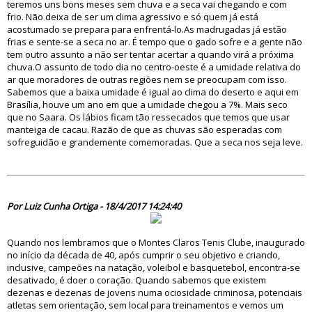
teremos uns bons meses sem chuva e a seca vai chegando e com
frio. Não deixa de ser um clima agressivo e só quem já está
acostumado se prepara para enfrentá-lo.As madrugadas já estão
frias e sente-se a seca no ar. É tempo que o gado sofre e a gente não
tem outro assunto a não ser tentar acertar a quando virá a próxima
chuva.O assunto de todo dia no centro-oeste é a umidade relativa do
ar que moradores de outras regiões nem se preocupam com isso.
Sabemos que a baixa umidade é igual ao clima do deserto e aqui em
Brasília, houve um ano em que a umidade chegou a 7%. Mais seco
que no Saara. Os lábios ficam tão ressecados que temos que usar
manteiga de cacau. Razão de que as chuvas são esperadas com
sofreguidão e grandemente comemoradas. Que a seca nos seja leve.
82333
Por Luiz Cunha Ortiga - 18/4/2017 14:24:40
Quando nos lembramos que o Montes Claros Tenis Clube, inaugurado
no início da década de 40, após cumprir o seu objetivo e criando,
inclusive, campeões na natação, voleibol e basquetebol, encontra-se
desativado, é doer o coração. Quando sabemos que existem
dezenas e dezenas de jovens numa ociosidade criminosa, potenciais
atletas sem orientação, sem local para treinamentos e vemos um