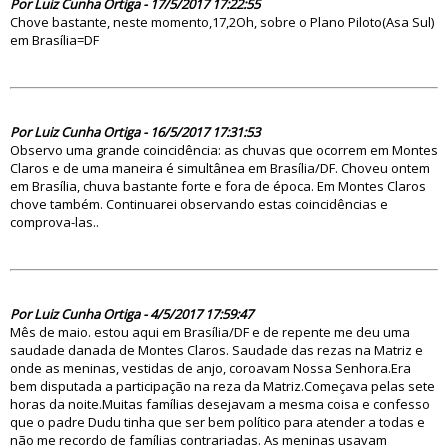
Por Luiz Cunha Ortiga - 17/5/2017 17:22:55
Chove bastante, neste momento,17,2Oh, sobre o Plano Piloto(Asa Sul)
em Brasília=DF
82395
Por Luiz Cunha Ortiga - 16/5/2017 17:31:53
Observo uma grande coincidência: as chuvas que ocorrem em Montes
Claros e de uma maneira é simultânea em Brasília/DF. Choveu ontem
em Brasília, chuva bastante forte e fora de época. Em Montes Claros
chove também. Continuarei observando estas coincidências e
comprova-las..
82364
Por Luiz Cunha Ortiga - 4/5/2017 17:59:47
Mês de maio. estou aqui em Brasília/DF e de repente me deu uma
saudade danada de Montes Claros. Saudade das rezas na Matriz e
onde as meninas, vestidas de anjo, coroavam Nossa Senhora.Era
bem disputada a participação na reza da Matriz.Começava pelas sete
horas da noite.Muitas famílias desejavam a mesma coisa e confesso
que o padre Dudu tinha que ser bem político para atender a todas e
não me recordo de famílias contrariadas. As meninas usavam