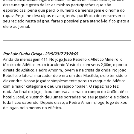
disse-me que gosta de ler as minhas participações que são
esporádicas. pena que perdi o numero da mensagem e o nome do
rapaz. Peço-lhe desculpas e caso, tenha paciência de reescrever o
seu rec ado nesta página, farei o possível para atendê-lo. fico grato a
ele e ao Jornal.
82417
Por Luiz Cunha Ortiga - 23/5/2017 23:28:05
Ainda da mensagem 411: No jogo João Rebello x Atlético Mineiro, o
técnico do Atlético era o truculento Yustrich, com seus 2,00m, o ponta
direita do Atlético, Pedro Amorim, jovem e na crista da onda. No joão
Rebello, o lateral marcador dele era um dos Macêdo, creio ter sido o
Alexandre. Nosso jogador simplesmente parou o craque do Atlético
com a maior categoria e deu um rápido "baile". O rapaz não fez
nada.Ao final do jogo, ficou famosa a cena: do campo do União até o
hotel S.José, o Yustrich deu umas porradas no seu jogador e a cidade
toda ficou sabendo. Depois disso, o Pedro Amorim, logo, logo deixou
de jogar. pelo menos no Atlético.
82402