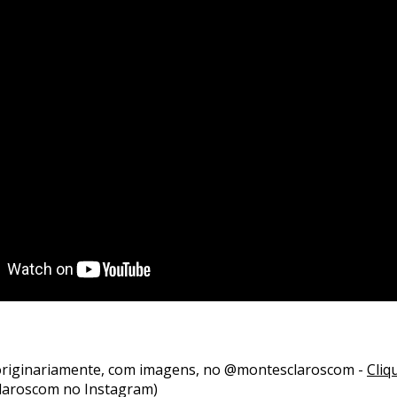
 originariamente, com imagens, no @montesclaroscom -
Cliq
laroscom no Instagram)