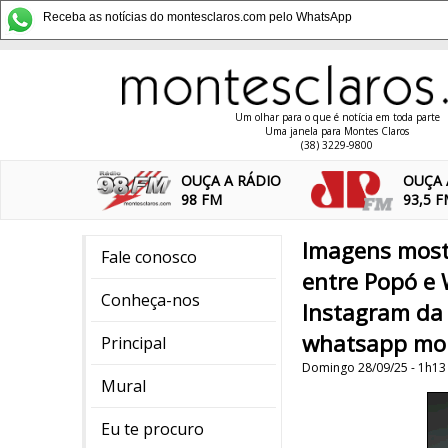
Receba as notícias do montesclaros.com pelo WhatsApp
Um olhar para o que é notícia em toda parte
Uma janela para Montes Claros
(38) 3229-9800
OUÇA A RÁDIO
OUÇA 
98 FM
93,5 
Imagens mostr
Fale conosco
entre Popó e 
Conheça-nos
Instagram da
whatsapp mon
Principal
Domingo 28/09/25 - 1h13
Mural
Eu te procuro