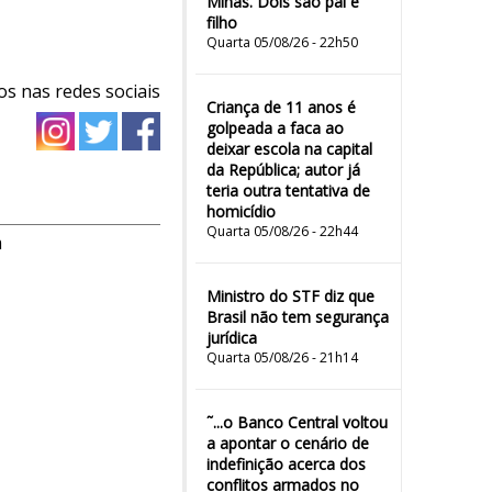
Minas. Dois são pai e
filho
Quarta 05/08/26 - 22h50
os nas redes sociais
Criança de 11 anos é
golpeada a faca ao
deixar escola na capital
da República; autor já
teria outra tentativa de
homicídio
Quarta 05/08/26 - 22h44
m
Ministro do STF diz que
Brasil não tem segurança
jurídica
Quarta 05/08/26 - 21h14
˜...o Banco Central voltou
a apontar o cenário de
indefinição acerca dos
conflitos armados no