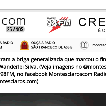
A RÁDIO
OUÇA A RÁDIO
montescl
FM
SÃO FRANCISCO DE ASSIS
am a briga generalizada que marcou o fim
Wanderlei Silva. (Veja imagens no @montes
 98FM, no facebook Montesclaroscom Radi
tesclaros.com)