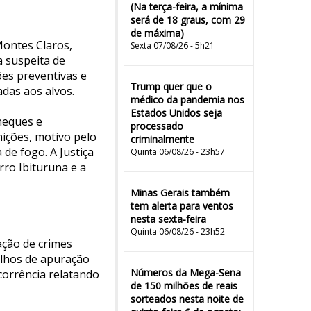
(Na terça-feira, a mínima
será de 18 graus, com 29
de máxima)
 Montes Claros,
Sexta 07/08/26 - 5h21
 suspeita de
ões preventivas e
Trump quer que o
das aos alvos.
médico da pandemia nos
Estados Unidos seja
cheques e
processado
nições, motivo pelo
criminalmente
de fogo. A Justiça
Quinta 06/08/26 - 23h57
ro Ibituruna e a
Minas Gerais também
tem alerta para ventos
nesta sexta-feira
Quinta 06/08/26 - 23h52
ação de crimes
balhos de apuração
Números da Mega-Sena
ocorrência relatando
de 150 milhões de reais
sorteados nesta noite de