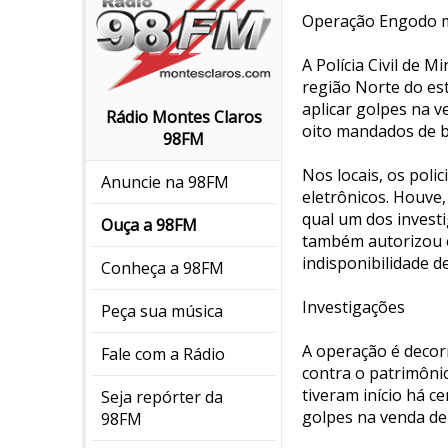
Operação Engodo mi
A Polícia Civil de 
região Norte do es
aplicar golpes na v
Rádio Montes Claros
oito mandados de b
98FM
Nos locais, os poli
Anuncie na 98FM
eletrônicos. Houve,
qual um dos investi
Ouça a 98FM
também autorizou o
indisponibilidade de
Conheça a 98FM
Investigações
Peça sua música
A operação é decor
Fale com a Rádio
contra o patrimônio
tiveram início há c
Seja repórter da
golpes na venda de 
98FM