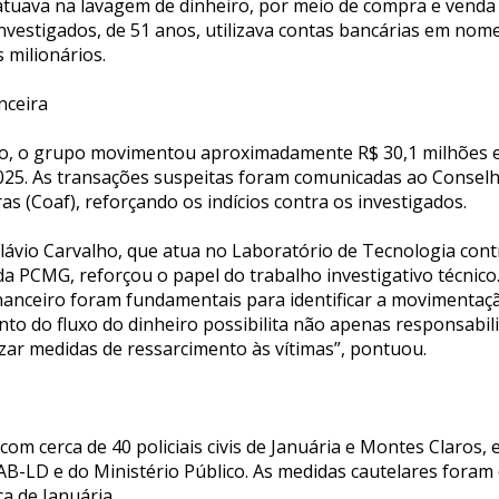
tuava na lavagem de dinheiro, por meio de compra e venda 
nvestigados, de 51 anos, utilizava contas bancárias em nome
 milionários.
nceira
o, o grupo movimentou aproximadamente R$ 30,1 milhões e
2025. As transações suspeitas foram comunicadas ao Conselh
ras (Coaf), reforçando os indícios contra os investigados.
lávio Carvalho, que atua no Laboratório de Tecnologia con
a PCMG, reforçou o papel do trabalho investigativo técnico
nanceiro foram fundamentais para identificar a movimentaç
nto do fluxo do dinheiro possibilita não apenas responsabili
zar medidas de ressarcimento às vítimas”, pontuou.
om cerca de 40 policiais civis de Januária e Montes Claros, 
AB-LD e do Ministério Público. As medidas cautelares foram 
ca de Januária.