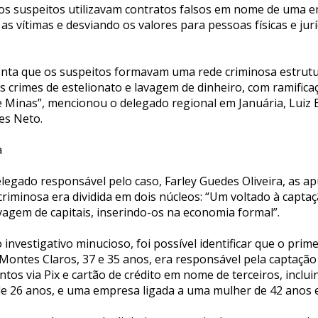
s suspeitos utilizavam contratos falsos em nome de uma e
 as vítimas e desviando os valores para pessoas físicas e jurí
onta que os suspeitos formavam uma rede criminosa estrutu
 crimes de estelionato e lavagem de dinheiro, com ramific
e Minas”, mencionou o delegado regional em Januária, Luiz
es Neto.
a
legado responsável pelo caso, Farley Guedes Oliveira, as a
riminosa era dividida em dois núcleos: “Um voltado à capta
lavagem de capitais, inserindo-os na economia formal”.
 investigativo minucioso, foi possível identificar que o prim
Montes Claros, 37 e 35 anos, era responsável pela captação 
os via Pix e cartão de crédito em nome de terceiros, inclui
de 26 anos, e uma empresa ligada a uma mulher de 42 anos e à