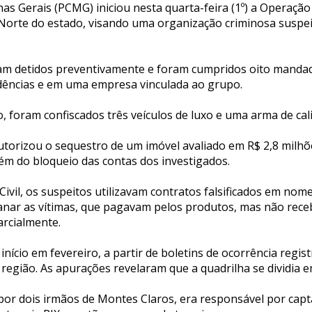
Minas Gerais (PCMG) iniciou nesta quarta-feira (1º) a Operaç
Norte do estado, visando uma organização criminosa suspei
ram detidos preventivamente e foram cumpridos oito manda
ências e em uma empresa vinculada ao grupo.
 foram confiscados três veículos de luxo e uma arma de cali
utorizou o sequestro de um imóvel avaliado em R$ 2,8 milhõe
lém do bloqueio das contas dos investigados.
Civil, os suspeitos utilizavam contratos falsificados em n
ganar as vítimas, que pagavam pelos produtos, mas não rece
rcialmente.
 início em fevereiro, a partir de boletins de ocorrência regi
 região. As apurações revelaram que a quadrilha se dividia e
por dois irmãos de Montes Claros, era responsável por capta