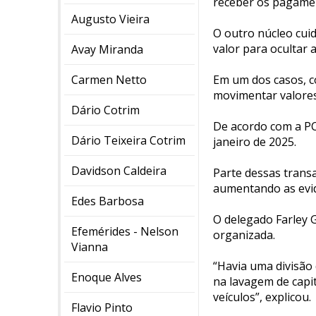
receber os pagamen
Augusto Vieira
O outro núcleo cui
valor para ocultar a
Avay Miranda
Carmen Netto
Em um dos casos, c
movimentar valores
Dário Cotrim
De acordo com a PC
Dário Teixeira Cotrim
janeiro de 2025.
Davidson Caldeira
Parte dessas transa
aumentando as evid
Edes Barbosa
O delegado Farley G
Efemérides - Nelson
organizada.
Vianna
“Havia uma divisão 
Enoque Alves
na lavagem de capit
veículos”, explicou.
Flavio Pinto