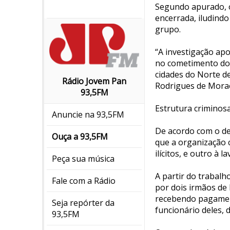
Segundo apurado, o
encerrada, iludindo
grupo.
“A investigação ap
no cometimento dos
cidades do Norte d
Rádio Jovem Pan
Rodrigues de Mora
93,5FM
Estrutura criminos
Anuncie na 93,5FM
De acordo com o de
Ouça a 93,5FM
que a organização c
ilícitos, e outro à 
Peça sua música
A partir do trabalho
Fale com a Rádio
por dois irmãos de 
recebendo pagament
Seja repórter da
funcionário deles, 
93,5FM