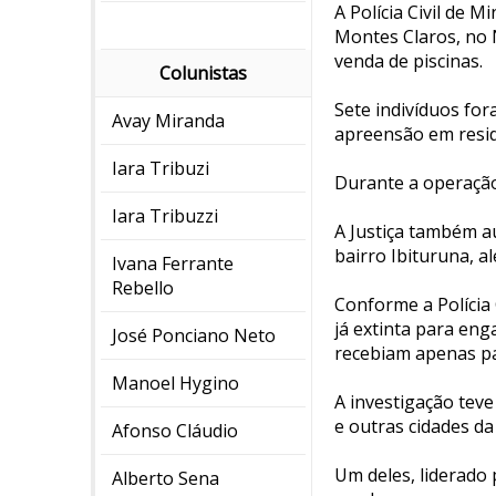
A Polícia Civil de 
Montes Claros, no 
venda de piscinas.
Colunistas
Sete indivíduos fo
Avay Miranda
apreensão em resid
Iara Tribuzi
Durante a operação,
Iara Tribuzzi
A Justiça também a
bairro Ibituruna, a
Ivana Ferrante
Rebello
Conforme a Polícia 
já extinta para en
José Ponciano Neto
recebiam apenas pa
Manoel Hygino
A investigação teve
e outras cidades da
Afonso Cláudio
Um deles, liderado 
Alberto Sena