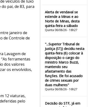
de veículos de luxo
 do pai, de 83, para
Alerta de vendaval se
estende a Minas e ao
Norte de Minas, desta
quinta-feira a sábado
Quinta 06/08/26 - 18h27
ntre janeiro de
o de Controle de
"...Superior Tribunal de
Justiça (STJ) decidiu nesta
quinta-feira (6) colocar à
tra Lavagem de
disposição o cargo do
. “As ferramentas
ministro Marco Buzzi,
ão dos valores
mantendo seu
zar os envolvidos,
afastamento das
funções. Ele foi acusado
de crimes sexuais por
duas mulheres"
Quinta 06/08/26 - 16h27
em 12 viaturas,
deferidas pelo
Decisão do STF, já em