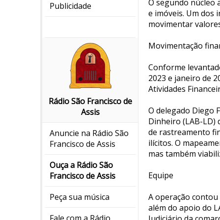
O segundo núcleo a
Publicidade
e imóveis. Um dos i
movimentar valores
Movimentação fina
Conforme levantad
2023 e janeiro de 
Atividades Financei
Rádio São Francisco de
O delegado Diego F
Assis
Dinheiro (LAB-LD) d
de rastreamento fi
Anuncie na Rádio São
ilícitos. O mapeame
Francisco de Assis
mas também viabili
Ouça a Rádio São
Equipe
Francisco de Assis
A operação contou c
Peça sua música
além do apoio do L
Fale com a Rádio
Judiciário da comar