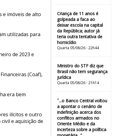
Criança de 11 anos é
 e imóveis de alto
golpeada a faca ao
deixar escola na capital
da República; autor já
am utilizadas para
teria outra tentativa de
homicídio
Quarta 05/08/26 - 22h44
neiro de 2023 e
Ministro do STF diz que
Brasil não tem segurança
Financeiras (Coaf),
jurídica
Quarta 05/08/26 - 21h14
ilha era bem
˜...o Banco Central voltou
a apontar o cenário de
indefinição acerca dos
es ilícitos e outro
conflitos armados no
ivil e aquisição de
Oriente Médio e da
incerteza sobre a política
monetária..."