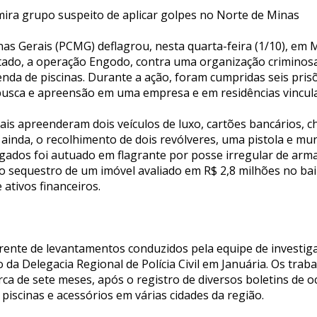
ra grupo suspeito de aplicar golpes no Norte de Minas
Minas Gerais (PCMG) deflagrou, nesta quarta-feira (1/10), em
tado, a operação Engodo, contra uma organização criminosa
enda de piscinas. Durante a ação, foram cumpridas seis pris
usca e apreensão em uma empresa e em residências vincula
ciais apreenderam dois veículos de luxo, cartões bancários, 
 ainda, o recolhimento de dois revólveres, uma pistola e mu
gados foi autuado em flagrante por posse irregular de arma 
 sequestro de um imóvel avaliado em R$ 2,8 milhões no bair
 ativos financeiros.
rente de levantamentos conduzidos pela equipe de investig
 da Delegacia Regional de Polícia Civil em Januária. Os tra
erca de sete meses, após o registro de diversos boletins de 
piscinas e acessórios em várias cidades da região.