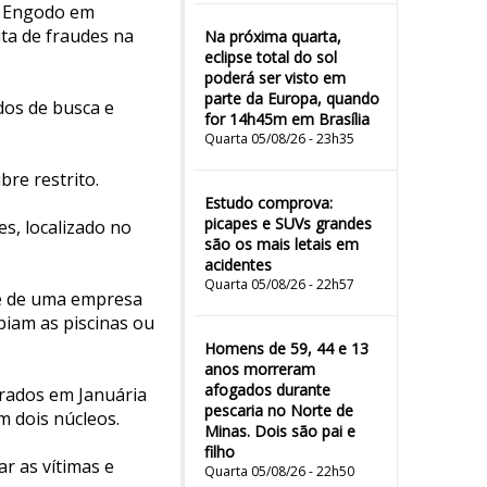
ão Engodo em
ta de fraudes na
Na próxima quarta,
eclipse total do sol
poderá ser visto em
parte da Europa, quando
dos de busca e
for 14h45m em Brasília
Quarta 05/08/26 - 23h35
bre restrito.
Estudo comprova:
picapes e SUVs grandes
s, localizado no
são os mais letais em
acidentes
Quarta 05/08/26 - 22h57
ome de uma empresa
biam as piscinas ou
Homens de 59, 44 e 13
anos morreram
afogados durante
strados em Januária
pescaria no Norte de
m dois núcleos.
Minas. Dois são pai e
filho
r as vítimas e
Quarta 05/08/26 - 22h50