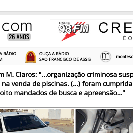
A RÁDIO
OUÇA A RÁDIO
montescl
FM
SÃO FRANCISCO DE ASSIS
 em M. Claros: "...organização criminosa sus
 na venda de piscinas. (...) foram cumprida
 oito mandados de busca e apreensão..."