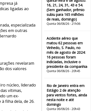
quinta-feira 6 de agosto:
mpresa já
16, 21, 24, 31, 43 e 54.
dicas ligadas ao
(Sem ganhador, prêmio
subiu para 165 milhões
de reais, domingo)
Quinta 06/08/26 - 21h06
rada, especializada
ações em outras
 Bernardo
Acidente aéreo que
matou 62 pessoas em
Vinhedo, S. Paulo, no
mês de agosto de 2024:
16 pessoas foram
indiciadas, inclusive o
purações revelaram
presidente da companhia
ção dos valores
Quinta 06/08/26 - 20h45
eiro núcleo, liderado
Rio de Janeiro entra em
das vítimas,
Estágio 2 de atenção
para ventos fortes, ainda
ndo um ex-
nesta noite e até
 filha dela, de 26.
domingo
Quinta 06/08/26 - 20h43