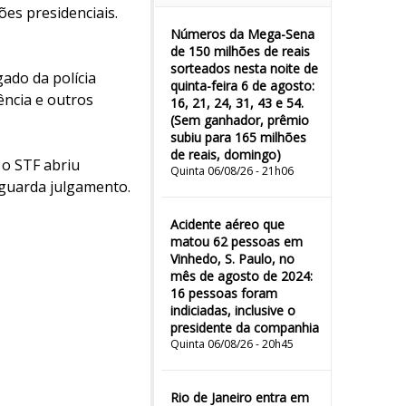
ões presidenciais.
Números da Mega-Sena
de 150 milhões de reais
sorteados nesta noite de
gado da polícia
quinta-feira 6 de agosto:
ência e outros
16, 21, 24, 31, 43 e 54.
(Sem ganhador, prêmio
subiu para 165 milhões
de reais, domingo)
 o STF abriu
Quinta 06/08/26 - 21h06
aguarda julgamento.
Acidente aéreo que
matou 62 pessoas em
Vinhedo, S. Paulo, no
mês de agosto de 2024:
16 pessoas foram
indiciadas, inclusive o
presidente da companhia
Quinta 06/08/26 - 20h45
Rio de Janeiro entra em