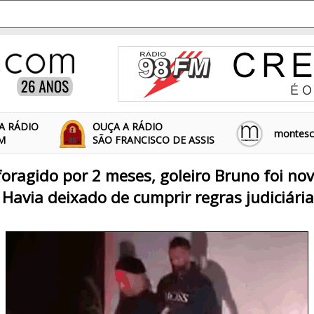
A RÁDIO
OUÇA A RÁDIO
montescl
FM
SÃO FRANCISCO DE ASSIS
oragido por 2 meses, goleiro Bruno foi n
. Havia deixado de cumprir regras judiciári