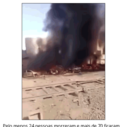
Pelo menos 24 pessoas morreram e mais de 70 ficaram