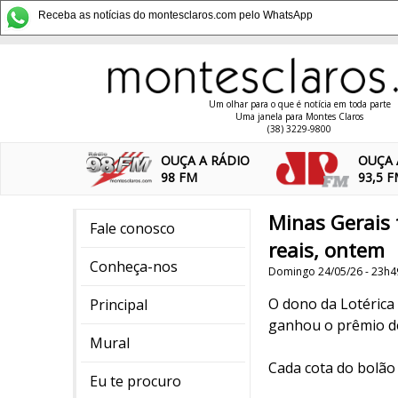
Receba as notícias do montesclaros.com pelo WhatsApp
Um olhar para o que é notícia em toda parte
Uma janela para Montes Claros
(38) 3229-9800
OUÇA A RÁDIO
OUÇA 
98 FM
93,5 
Minas Gerais
Fale conosco
reais, ontem
Conheça-nos
Domingo 24/05/26 - 23h4
O dono da Lotérica 
Principal
ganhou o prêmio de 
Mural
Cada cota do bolão 
Eu te procuro