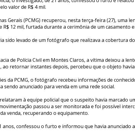
ícia, o investigado, de 21 anos, confessou o furto e relatou
lo valor de R$ 4 mil.
Minas Gerais (PCMG) recuperou, nesta terça-feira (27), uma le
de R$ 12 mil, furtada durante a cerimônia de um casamento 
a sido levado de um fotógrafo que realizava a cobertura d
cia de Polícia Civil em Montes Claros, a vítima deixou a len
, ao retornar instantes depois, percebeu que o objeto havia
es da PCMG, o fotógrafo recebeu informações de conhecido
a sendo anunciado para venda em uma rede social.
elataram à equipe policial que o suspeito havia marcado u
 movimentação passou a ser monitorada e foi possível inter
 da venda, recuperando o equipamento.
1 anos, confessou o furto e informou que havia anunciado a 