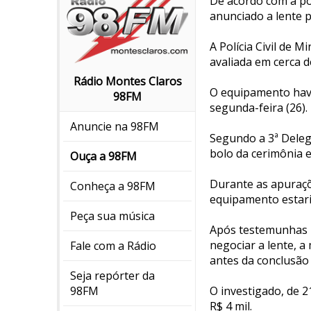
De acordo com a pol
anunciado a lente pe
A Polícia Civil de 
avaliada em cerca 
Rádio Montes Claros
O equipamento havi
98FM
segunda-feira (26).
Anuncie na 98FM
Segundo a 3ª Delega
bolo da cerimônia e
Ouça a 98FM
Durante as apuraçõ
Conheça a 98FM
equipamento estari
Peça sua música
Após testemunhas r
negociar a lente, a
Fale com a Rádio
antes da conclusão
Seja repórter da
O investigado, de 2
98FM
R$ 4 mil.