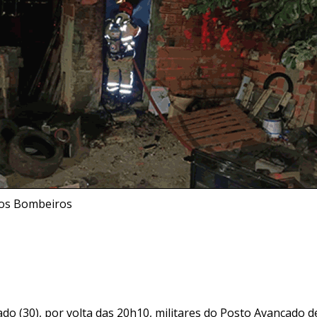
os Bombeiros
do (30), por volta das 20h10, militares do Posto Avançado 