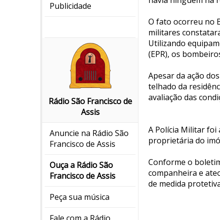
havia ninguém na r
Publicidade
O fato ocorreu no 
militares constata
Utilizando equipam
(EPR), os bombeiro
Apesar da ação dos
telhado da residênc
avaliação das condi
Rádio São Francisco de
Assis
A Polícia Militar f
Anuncie na Rádio São
proprietária do imó
Francisco de Assis
Conforme o boletim
Ouça a Rádio São
companheira e ateou
Francisco de Assis
de medida protetiv
Peça sua música
Fale com a Rádio