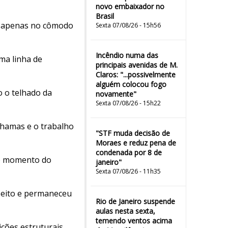
novo embaixador no
Brasil
do apenas no cômodo
Sexta 07/08/26 - 15h56
Incêndio numa das
ma linha de
principais avenidas de M.
Claros: "...possivelmente
alguém colocou fogo
 o telhado da
novamente"
Sexta 07/08/26 - 15h22
chamas e o trabalho
"STF muda decisão de
Moraes e reduz pena de
condenada por 8 de
no momento do
janeiro"
Sexta 07/08/26 - 11h35
speito e permaneceu
Rio de Janeiro suspende
aulas nesta sexta,
temendo ventos acima
ições estruturais