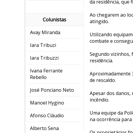
da residência, que
Ao chegarem ao loc
Colunistas
atingido.
Avay Miranda
Utilizando equipa
combate e consegui
Iara Tribuzi
Segundo vizinhos, 
Iara Tribuzzi
residência.
Ivana Ferrante
Aproximadamente 3.
Rebello
de rescaldo.
José Ponciano Neto
Apesar dos danos, 
incêndio.
Manoel Hygino
Uma equipe da Políc
Afonso Cláudio
na ocorrência para 
Alberto Sena
Os proprietários fo