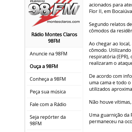
acionados para ate
Flor II, em Bocaiúva
Segundo relatos de
cômodos da residên
Rádio Montes Claros
98FM
Ao chegar ao local
cômodo. Utilizando
Anuncie na 98FM
respiratória (EPR)
realizaram o ataqu
Ouça a 98FM
De acordo com info
Conheça a 98FM
uma cama e todo o 
utilizados aproxima
Peça sua música
Não houve vítimas,
Fale com a Rádio
Uma guarnição da P
Seja repórter da
permaneceu na ocor
98FM