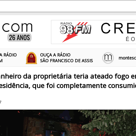
A RÁDIO
OUÇA A RÁDIO
montescl
FM
SÃO FRANCISCO DE ASSIS
anheiro da proprietária teria ateado fogo
esidência, que foi completamente consumi
7