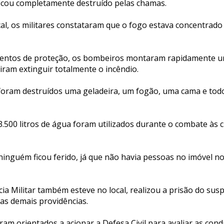
 ficou completamente destruído pelas chamas.
al, os militares constataram que o fogo estava concentra
mentos de proteção, os bombeiros montaram rapidamente u
ram extinguir totalmente o incêndio.
foram destruídos uma geladeira, um fogão, uma cama e todo
500 litros de água foram utilizados durante o combate às 
ninguém ficou ferido, já que não havia pessoas no imóvel 
ia Militar também esteve no local, realizou a prisão do su
as demais providências.
ram orientados a acionar a Defesa Civil para avaliar as cond