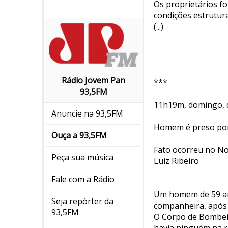
Os proprietários fo
condições estrutura
(...)
Rádio Jovem Pan
***
93,5FM
11h19m, domingo, d
Anuncie na 93,5FM
Homem é preso por
Ouça a 93,5FM
Fato ocorreu no No
Peça sua música
Luiz Ribeiro
Fale com a Rádio
Um homem de 59 anos
Seja repórter da
companheira, após 
93,5FM
O Corpo de Bombeir