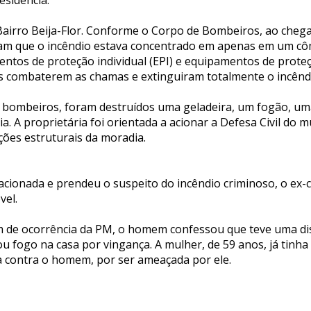
esidência.
Bairro Beija-Flor. Conforme o Corpo de Bombeiros, ao chega
ram que o incêndio estava concentrado em apenas em um cô
entos de proteção individual (EPI) e equipamentos de proteç
s combaterem as chamas e extinguiram totalmente o incênd
 bombeiros, foram destruídos uma geladeira, um fogão, um
ia. A proprietária foi orientada a acionar a Defesa Civil do m
ções estruturais da moradia.
oi acionada e prendeu o suspeito do incêndio criminoso, o e
vel.
 de ocorrência da PM, o homem confessou que teve uma di
 fogo na casa por vingança. A mulher, de 59 anos, já tinha
a contra o homem, por ser ameaçada por ele.