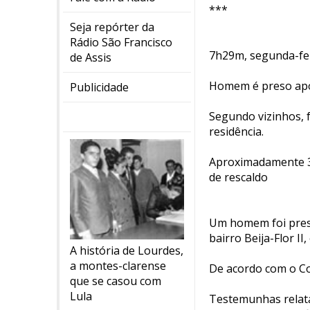
***
Seja repórter da
Rádio São Francisco
7h29m, segunda-fei
de Assis
Homem é preso apó
Publicidade
Segundo vizinhos, 
residência.
Aproximadamente 3.
de rescaldo
Um homem foi preso
bairro Beija-Flor II
A história de Lourdes,
a montes-clarense
De acordo com o Co
que se casou com
Lula
Testemunhas relata