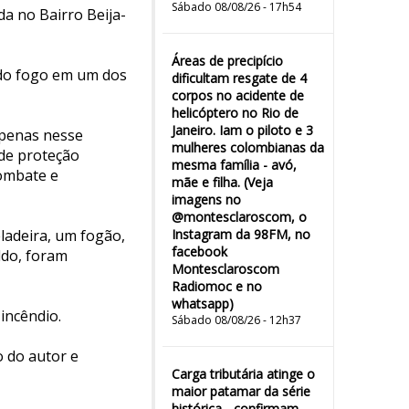
Sábado 08/08/26 - 17h54
a no Bairro Beija-
Áreas de precipício
ado fogo em um dos
dificultam resgate de 4
corpos no acidente de
helicóptero no Rio de
Janeiro. Iam o piloto e 3
apenas nesse
mulheres colombianas da
 de proteção
mesma família - avó,
combate e
mãe e filha. (Veja
imagens no
@montesclaroscom, o
ladeira, um fogão,
Instagram da 98FM, no
facebook
ldo, foram
Montesclaroscom
Radiomoc e no
whatsapp)
incêndio.
Sábado 08/08/26 - 12h37
o do autor e
Carga tributária atinge o
maior patamar da série
histórica - confirmam