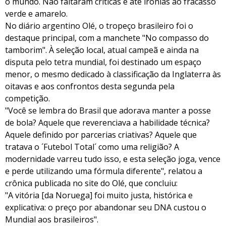
o mundo. Não faltaram críticas e até ironias ao fracasso
verde e amarelo.
No diário argentino Olé, o tropeço brasileiro foi o
destaque principal, com a manchete "No compasso do
tamborim". À seleção local, atual campeã e ainda na
disputa pelo tetra mundial, foi destinado um espaço
menor, o mesmo dedicado à classificação da Inglaterra às
oitavas e aos confrontos desta segunda pela
competição.
"Você se lembra do Brasil que adorava manter a posse
de bola? Aquele que reverenciava a habilidade técnica?
Aquele definido por parcerias criativas? Aquele que
tratava o ´Futebol Total´ como uma religião? A
modernidade varreu tudo isso, e esta seleção joga, vence
e perde utilizando uma fórmula diferente", relatou a
crônica publicada no site do Olé, que concluiu:
"A vitória [da Noruega] foi muito justa, histórica e
explicativa: o preço por abandonar seu DNA custou o
Mundial aos brasileiros".