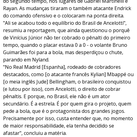
do segundo tempo, nos lugares de Gabriel Martinelli e
Rayan. As mudanças tiraram o também atacante Endrick
do comando ofensivo e o colocaram na ponta direita.
"Ali se acabou todo o equilíbrio do Brasil de Ancelotti",
resumiu a reportagem, que ainda questionou o porquê
de Vinícius Júnior não ter cobrado o pênalti do primeiro
tempo, quando o placar estava 0 a 0 - o volante Bruno
Guimarães foi para a bola, mas desperdiçou o chute,
parando em Nyland.
"No Real Madrid [Espanha], rodeado de cobradores
destacados, como [o atacante francês Kylian] Mbappé ou
[o meia inglês Jude] Bellingham, o brasileiro conquistou
(e lutou por isso), com Ancelotti, o direito de cobrar
pênaltis. E porque, no Brasil, ele não é um ator
secundário. É a estrela. É por quem gira o projeto, quem
pede a bola, que é o protagonista dos grandes jogos.
Precisamente por isso, custa entender que, no momento
de maior responsabilidade, ela tenha decidido se
afastar", concluiu a matéria.