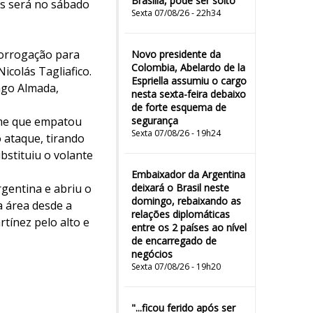
Brasília, pode ser solto
is será no sábado
Sexta 07/08/26 - 22h34
rorrogação para
Novo presidente da
Colombia, Abelardo de la
icolás Tagliafico.
Espriella assumiu o cargo
ago Almada,
nesta sexta-feira debaixo
de forte esquema de
ime que empatou
segurança
Sexta 07/08/26 - 19h24
o ataque, tirando
stituiu o volante
Embaixador da Argentina
rgentina e abriu o
deixará o Brasil neste
domingo, rebaixando as
a área desde a
relações diplomáticas
tínez pelo alto e
entre os 2 países ao nível
de encarregado de
negócios
Sexta 07/08/26 - 19h20
"...ficou ferido após ser