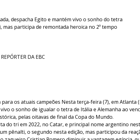
rada, despacha Egito e mantém vivo o sonho do tetra
i, mas participa de remontada heroica no 2º tempo
 REPÓRTER DA EBC
 para os atuais campeões Nesta terça-feira (7), em Atlanta 
ivo o sonho de igualar o tetra de Itália e Alemanha ao venc
stórica, pelas oitavas de final da Copa do Mundo.
ta do tri em 2022, no Catar, e principal nome argentino nest
um pênalti, o segundo nesta edição, mas participou da reaç
 o zagueiro Cristian Romero diminuir a vantagem egípcia, qu