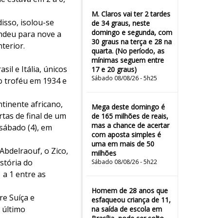
M. Claros vai ter 2 tardes
disso, isolou-se
de 34 graus, neste
domingo e segunda, com
endeu para nove a
30 graus na terça e 28 na
terior.
quarta. (No período, as
mínimas seguem entre
sil e Itália, únicos
17 e 20 graus)
Sábado 08/08/26 - 5h25
o troféu em 1934 e
tinente africano,
Mega deste domingo é
tas de final de um
de 165 milhões de reais,
mas a chance de acertar
sábado (4), em
com aposta simples é
uma em mais de 50
Abdelraouf, o Zico,
milhões
istória do
Sábado 08/08/26 - 5h22
 a 1 entre as
Homem de 28 anos que
re Suíça e
esfaqueou criança de 11,
 último
na saída de escola em