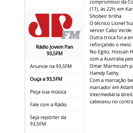
compromisso da Cop
(11), às 22h, em Ka
Shobeir brilha
O técnico Lionel S
vencer Cabo Verde p
Outra troca foi a 
reforçando o meio.
Rádio Jovem Pan
No Egito, Hossan 
93,5FM
com a Austrália pelo
Omar Marmoush par
Anuncie na 93,5FM
Hamdy Fathy.
Ouça a 93,5FM
Com a marcação bem 
marcador em Atlant
Peça sua música
intermediária dire
cabeceou no contra
Fale com a Rádio
Seja repórter da
93,5FM