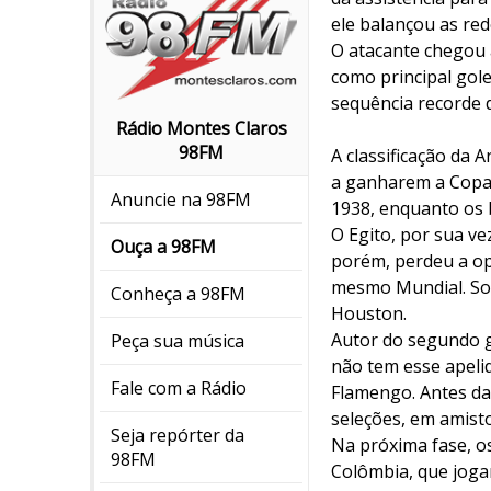
ele balançou as red
O atacante chegou a
como principal gol
sequência recorde d
Rádio Montes Claros
98FM
A classificação da A
a ganharem a Copa 
Anuncie na 98FM
1938, enquanto os b
O Egito, por sua v
Ouça a 98FM
porém, perdeu a opo
mesmo Mundial. Sob
Conheça a 98FM
Houston.
Autor do segundo go
Peça sua música
não tem esse apelid
Fale com a Rádio
Flamengo. Antes da 
seleções, em amist
Seja repórter da
Na próxima fase, o
98FM
Colômbia, que jogam