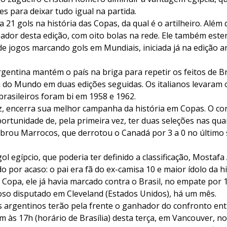
es para deixar tudo igual na partida.
 21 gols na história das Copas, da qual é o artilheiro. Além 
eador desta edição, com oito bolas na rede. Ele também est
e jogos marcando gols em Mundiais, iniciada já na edição an
rgentina mantém o país na briga para repetir os feitos de Bra
do Mundo em duas edições seguidas. Os italianos levaram 
rasileiros foram bi em 1958 e 1962.
ez, encerra sua melhor campanha da história em Copas. O con
rtunidade de, pela primeira vez, ter duas seleções nas quar
rou Marrocos, que derrotou o Canadá por 3 a 0 no último 
l egípcio, que poderia ter definido a classificação, Mostafa 
o por acaso: o pai era fã do ex-camisa 10 e maior ídolo da h
Copa, ele já havia marcado contra o Brasil, no empate por 1
oso disputado em Cleveland (Estados Unidos), há um mês.
s argentinos terão pela frente o ganhador do confronto ent
 às 17h (horário de Brasília) desta terça, em Vancouver, no