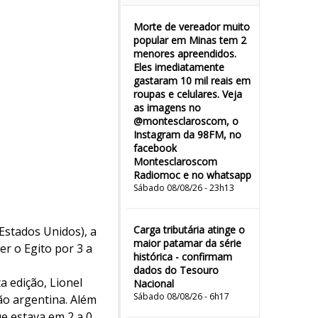
Morte de vereador muito
popular em Minas tem 2
menores apreendidos.
Eles imediatamente
gastaram 10 mil reais em
roupas e celulares. Veja
as imagens no
@montesclaroscom, o
Instagram da 98FM, no
facebook
Montesclaroscom
Radiomoc e no whatsapp
Sábado 08/08/26 - 23h13
Carga tributária atinge o
(Estados Unidos), a
maior patamar da série
er o Egito por 3 a
histórica - confirmam
dados do Tesouro
a edição, Lionel
Nacional
Sábado 08/08/26 - 6h17
ão argentina. Além
e estava em 2 a 0,