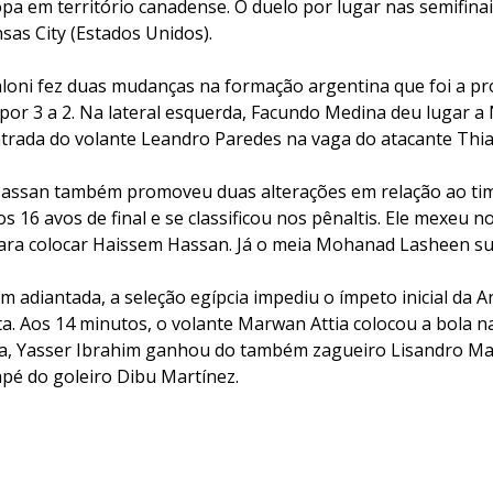
a em território canadense. O duelo por lugar nas semifina
nsas City (Estados Unidos).
caloni fez duas mudanças na formação argentina que foi a p
or 3 a 2. Na lateral esquerda, Facundo Medina deu lugar a N
entrada do volante Leandro Paredes na vaga do atacante Thi
Hassan também promoveu duas alterações em relação ao t
s 16 avos de final e se classificou nos pênaltis. Ele mexeu n
a colocar Haissem Hassan. Já o meia Mohanad Lasheen sub
adiantada, a seleção egípcia impediu o ímpeto inicial da A
a. Aos 14 minutos, o volante Marwan Attia colocou a bola n
ita, Yasser Ibrahim ganhou do também zagueiro Lisandro Mar
pé do goleiro Dibu Martínez.