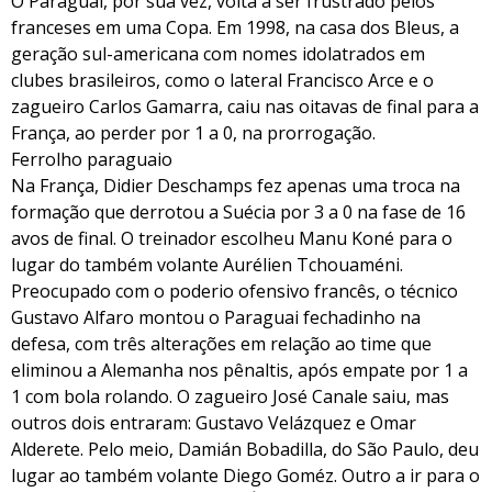
O Paraguai, por sua vez, volta a ser frustrado pelos
franceses em uma Copa. Em 1998, na casa dos Bleus, a
geração sul-americana com nomes idolatrados em
clubes brasileiros, como o lateral Francisco Arce e o
zagueiro Carlos Gamarra, caiu nas oitavas de final para a
França, ao perder por 1 a 0, na prorrogação.
Ferrolho paraguaio
Na França, Didier Deschamps fez apenas uma troca na
formação que derrotou a Suécia por 3 a 0 na fase de 16
avos de final. O treinador escolheu Manu Koné para o
lugar do também volante Aurélien Tchouaméni.
Preocupado com o poderio ofensivo francês, o técnico
Gustavo Alfaro montou o Paraguai fechadinho na
defesa, com três alterações em relação ao time que
eliminou a Alemanha nos pênaltis, após empate por 1 a
1 com bola rolando. O zagueiro José Canale saiu, mas
outros dois entraram: Gustavo Velázquez e Omar
Alderete. Pelo meio, Damián Bobadilla, do São Paulo, deu
lugar ao também volante Diego Goméz. Outro a ir para o