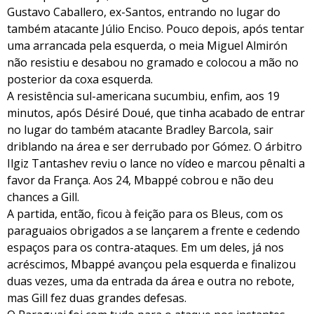
Gustavo Caballero, ex-Santos, entrando no lugar do
também atacante Júlio Enciso. Pouco depois, após tentar
uma arrancada pela esquerda, o meia Miguel Almirón
não resistiu e desabou no gramado e colocou a mão no
posterior da coxa esquerda.
A resistência sul-americana sucumbiu, enfim, aos 19
minutos, após Désiré Doué, que tinha acabado de entrar
no lugar do também atacante Bradley Barcola, sair
driblando na área e ser derrubado por Gómez. O árbitro
Ilgiz Tantashev reviu o lance no vídeo e marcou pênalti a
favor da França. Aos 24, Mbappé cobrou e não deu
chances a Gill.
A partida, então, ficou à feição para os Bleus, com os
paraguaios obrigados a se lançarem a frente e cedendo
espaços para os contra-ataques. Em um deles, já nos
acréscimos, Mbappé avançou pela esquerda e finalizou
duas vezes, uma da entrada da área e outra no rebote,
mas Gill fez duas grandes defesas.