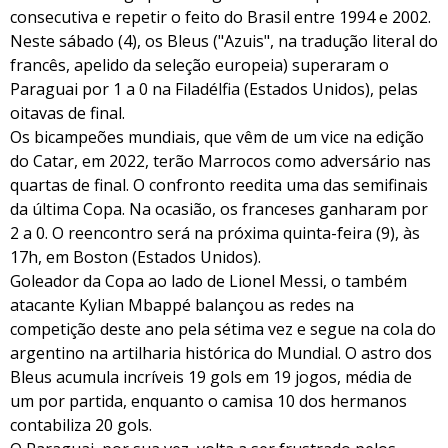
consecutiva e repetir o feito do Brasil entre 1994 e 2002.
Neste sábado (4), os Bleus ("Azuis", na tradução literal do
francês, apelido da seleção europeia) superaram o
Paraguai por 1 a 0 na Filadélfia (Estados Unidos), pelas
oitavas de final.
Os bicampeões mundiais, que vêm de um vice na edição
do Catar, em 2022, terão Marrocos como adversário nas
quartas de final. O confronto reedita uma das semifinais
da última Copa. Na ocasião, os franceses ganharam por
2 a 0. O reencontro será na próxima quinta-feira (9), às
17h, em Boston (Estados Unidos).
Goleador da Copa ao lado de Lionel Messi, o também
atacante Kylian Mbappé balançou as redes na
competição deste ano pela sétima vez e segue na cola do
argentino na artilharia histórica do Mundial. O astro dos
Bleus acumula incríveis 19 gols em 19 jogos, média de
um por partida, enquanto o camisa 10 dos hermanos
contabiliza 20 gols.