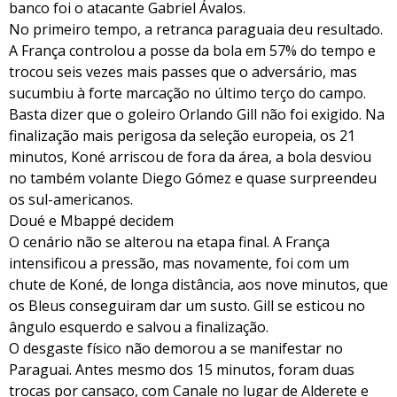
banco foi o atacante Gabriel Ávalos.
No primeiro tempo, a retranca paraguaia deu resultado.
A França controlou a posse da bola em 57% do tempo e
trocou seis vezes mais passes que o adversário, mas
sucumbiu à forte marcação no último terço do campo.
Basta dizer que o goleiro Orlando Gill não foi exigido. Na
finalização mais perigosa da seleção europeia, os 21
minutos, Koné arriscou de fora da área, a bola desviou
no também volante Diego Gómez e quase surpreendeu
os sul-americanos.
Doué e Mbappé decidem
O cenário não se alterou na etapa final. A França
intensificou a pressão, mas novamente, foi com um
chute de Koné, de longa distância, aos nove minutos, que
os Bleus conseguiram dar um susto. Gill se esticou no
ângulo esquerdo e salvou a finalização.
O desgaste físico não demorou a se manifestar no
Paraguai. Antes mesmo dos 15 minutos, foram duas
trocas por cansaço, com Canale no lugar de Alderete e